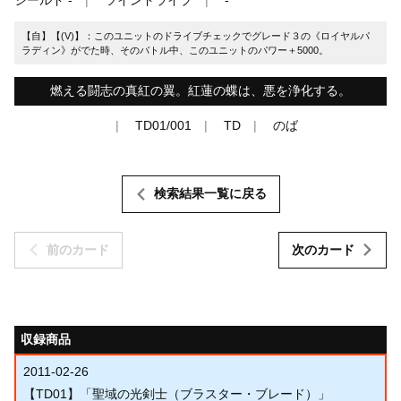
【自】【(V)】：このユニットのドライブチェックでグレード３の《ロイヤルパ
ラディン》がでた時、そのバトル中、このユニットのパワー＋5000。
燃える闘志の真紅の翼。紅蓮の蝶は、悪を浄化する。
TD01/001
TD
のば
検索結果一覧に戻る
前のカード
次のカード
収録商品
2011-02-26
【TD01】「聖域の光剣士（ブラスター・ブレード）」