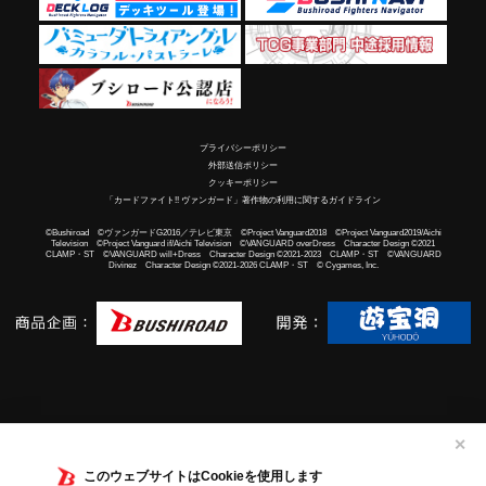
プライバシーポリシー
外部送信ポリシー
クッキーポリシー
「カードファイト!! ヴァンガード」著作物の利用に関するガイドライン
©Bushiroad ©ヴァンガードG2016／テレビ東京 ©Project Vanguard2018 ©Project Vanguard2019/Aichi
Television ©Project Vanguard if/Aichi Television ©VANGUARD overDress Character Design ©2021
CLAMP・ST ©VANGUARD will+Dress Character Design ©2021-2023 CLAMP・ST ©VANGUARD
Divinez Character Design ©2021-2026 CLAMP・ST © Cygames, Inc.
✕
このウェブサイトはCookieを使用します