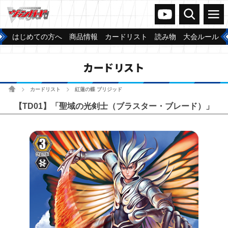
ヴァンガードch
検索
メニュー
はじめての方へ
商品情報
カードリスト
読み物
大会ルール
カードリスト
ホーム
カードリスト
紅蓮の蝶 ブリジッド
>
>
【TD01】「聖域の光剣士（ブラスター・ブレード）」