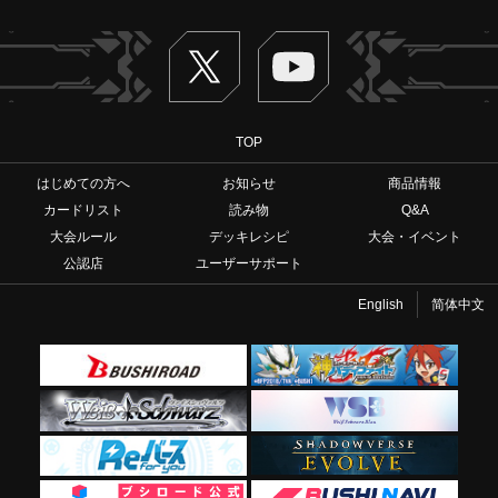
Twitter
ヴァンガードch
TOP
はじめての方へ
お知らせ
商品情報
カードリスト
読み物
Q&A
大会ルール
デッキレシピ
大会・イベント
公認店
ユーザーサポート
English
简体中文