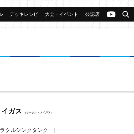
ル
デッキレシピ
大会・イベント
公認店
カード
大会
公認店舗
その他
ヴァンガードch
検索
メイガス
（サークル・メイガス）
ラクルシンクタンク