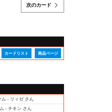
次のカード
カードリスト
商品ページ
ム - リィゼ さん
 - チキン さん