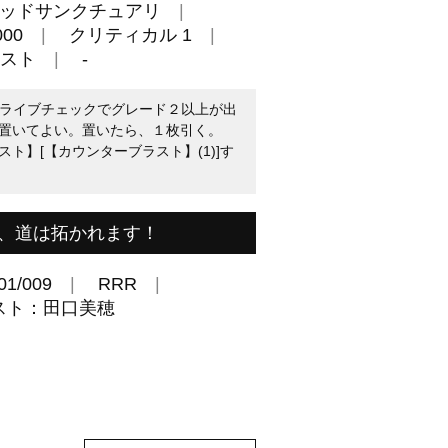
ッドサンクチュアリ
00
クリティカル 1
スト
-
たのドライブチェックでグレード２以上が出
置いてよい。置いたら、１枚引く。
ト】[【カウンターブラスト】(1)]す
、道は拓かれます！
01/009
RRR
スト：田口美穂