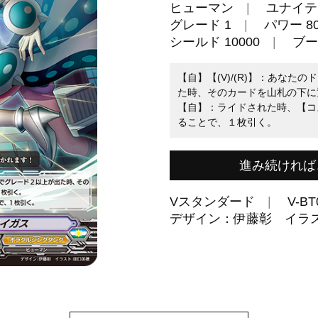
ヒューマン
ユナイテ
グレード 1
パワー 80
シールド 10000
ブー
【自】【(V)/(R)】：あな
た時、そのカードを山札の下に
【自】：ライドされた時、【コス
ることで、１枚引く。
進み続ければ
Vスタンダード
V-BT
デザイン：伊藤彰 イラ