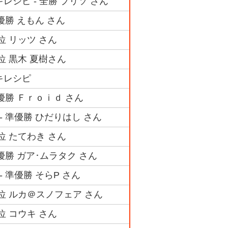
レシピ - 全勝 プリソ さん
優勝 えもん さん
位 リッツ さん
4位 黒木 夏樹さん
キレシピ
 優勝 Ｆｒｏｉｄ さん
- 準優勝 ひだりはし さん
3位 たてわき さん
 優勝 ガア･ムラタク さん
 準優勝 そらP さん
3位 ルカ＠スノフェア さん
位 コウキ さん