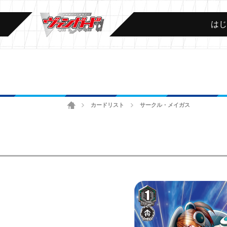
は
ホーム
カードリスト
サークル・メイガス
>
>