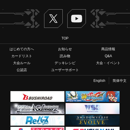
Twitter
ヴァンガードch
TOP
はじめての方へ
お知らせ
商品情報
カードリスト
読み物
Q&A
大会ルール
デッキレシピ
大会・イベント
公認店
ユーザーサポート
English
简体中文