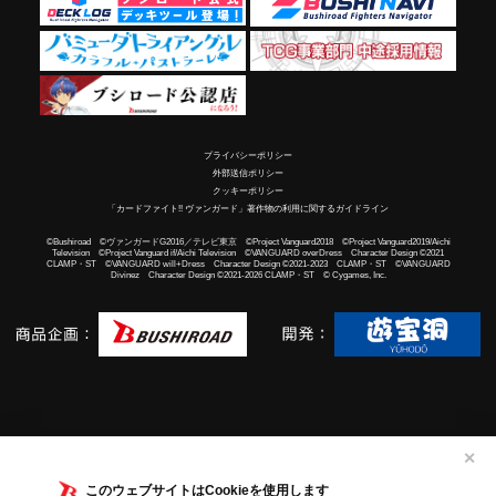
プライバシーポリシー
外部送信ポリシー
クッキーポリシー
「カードファイト!! ヴァンガード」著作物の利用に関するガイドライン
©Bushiroad ©ヴァンガードG2016／テレビ東京 ©Project Vanguard2018 ©Project Vanguard2019/Aichi
Television ©Project Vanguard if/Aichi Television ©VANGUARD overDress Character Design ©2021
CLAMP・ST ©VANGUARD will+Dress Character Design ©2021-2023 CLAMP・ST ©VANGUARD
Divinez Character Design ©2021-2026 CLAMP・ST © Cygames, Inc.
✕
このウェブサイトはCookieを使用します