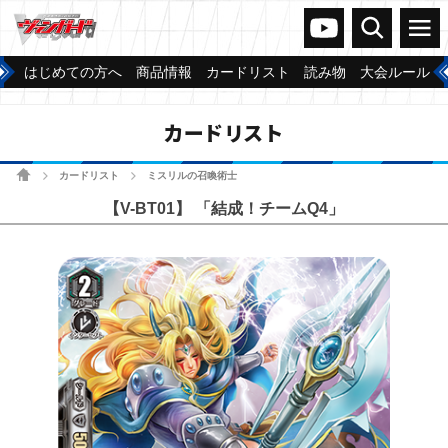
ヴァンガードch
検索
メニュー
はじめての方へ
商品情報
カードリスト
読み物
大会ルール
カードリスト
ホーム
カードリスト
ミスリルの召喚術士
>
>
【V-BT01】 「結成！チームQ4」