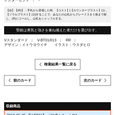
【自】【(R)】：手札から登場した時、【コスト】[【カウンターブラスト】(1)，
【ソウルブラスト】(1)]することで、あなたの山札からグレード２を１枚まで探
し、(R)にコールし、山札をシャッフルする。
聖銀は勇気と強さを兼ね備えた者だけを選び出す。
Vスタンダード
V-BT01/013
RR
デザイン：イトウヨウイチ イラスト：ウスダヒロ
検索結果一覧に戻る
前のカード
次のカード
収録商品