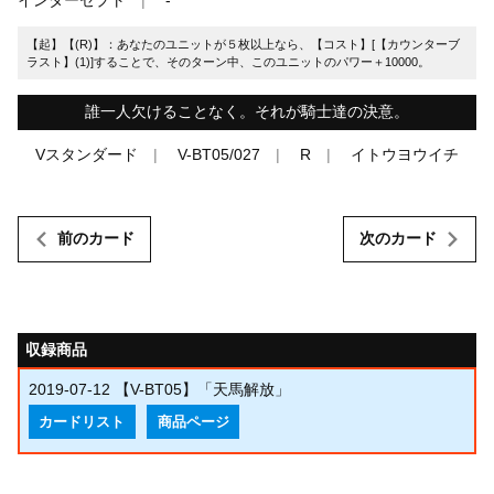
【起】【(R)】：あなたのユニットが５枚以上なら、【コスト】[【カウンターブ
ラスト】(1)]することで、そのターン中、このユニットのパワー＋10000。
誰一人欠けることなく。それが騎士達の決意。
Vスタンダード
V-BT05/027
R
イトウヨウイチ
前のカード
次のカード
収録商品
2019-07-12
【V-BT05】「天馬解放」
カードリスト
商品ページ