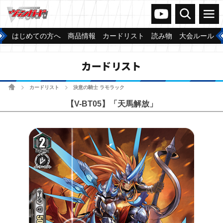
ヴァンガードch
検索
メニュー
はじめての方へ
商品情報
カードリスト
読み物
大会ルール
カードリスト
ホーム
カードリスト
決意の騎士 ラモラック
>
>
【V-BT05】「天馬解放」