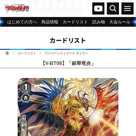
ヴァンガードch
検索
メニュー
はじめての方へ
商品情報
カードリスト
読み物
大会ルール
カードリスト
ホーム
カードリスト
ワイバーンストライク ギャラン
>
>
【V-BT08】「銀華竜炎」