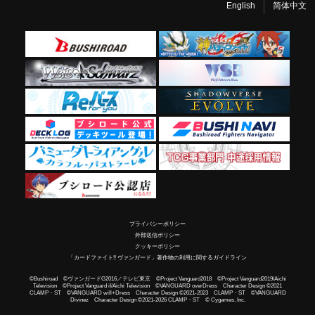
English
简体中文
プライバシーポリシー
外部送信ポリシー
クッキーポリシー
「カードファイト!! ヴァンガード」著作物の利用に関するガイドライン
©Bushiroad ©ヴァンガードG2016／テレビ東京 ©Project Vanguard2018 ©Project Vanguard2019/Aichi
Television ©Project Vanguard if/Aichi Television ©VANGUARD overDress Character Design ©2021
CLAMP・ST ©VANGUARD will+Dress Character Design ©2021-2023 CLAMP・ST ©VANGUARD
Divinez Character Design ©2021-2026 CLAMP・ST © Cygames, Inc.