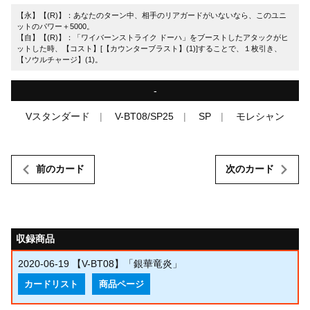
【永】【(R)】：あなたのターン中、相手のリアガードがいないなら、このユニ
ットのパワー＋5000。
【自】【(R)】：「ワイバーンストライク ドーハ」をブーストしたアタックがヒ
ットした時、【コスト】[【カウンターブラスト】(1)]することで、１枚引き、
【ソウルチャージ】(1)。
-
Vスタンダード
V-BT08/SP25
SP
モレシャン
前のカード
次のカード
収録商品
2020-06-19
【V-BT08】「銀華竜炎」
カードリスト
商品ページ