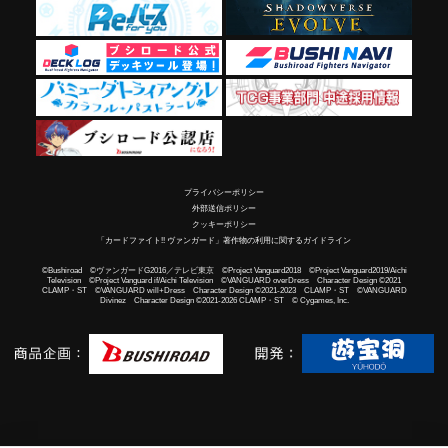
プライバシーポリシー
外部送信ポリシー
クッキーポリシー
「カードファイト!! ヴァンガード」著作物の利用に関するガイドライン
©Bushiroad ©ヴァンガードG2016／テレビ東京 ©Project Vanguard2018 ©Project Vanguard2019/Aichi
Television ©Project Vanguard if/Aichi Television ©VANGUARD overDress Character Design ©2021
CLAMP・ST ©VANGUARD will+Dress Character Design ©2021-2023 CLAMP・ST ©VANGUARD
Divinez Character Design ©2021-2026 CLAMP・ST © Cygames, Inc.