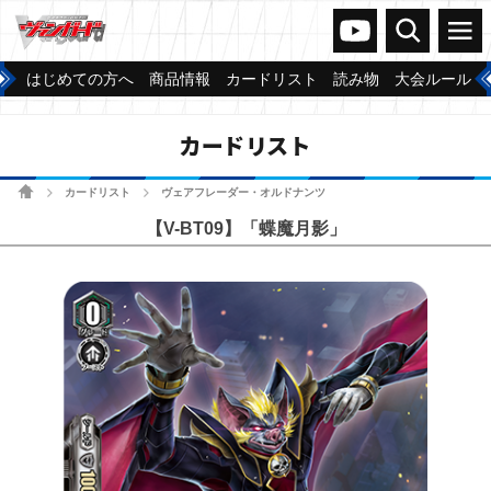
ヴァンガードch
検索
メニュー
はじめての方へ
商品情報
カードリスト
読み物
大会ルール
カードリスト
ホーム
カードリスト
ヴェアフレーダー・オルドナンツ
>
>
【V-BT09】「蝶魔月影」