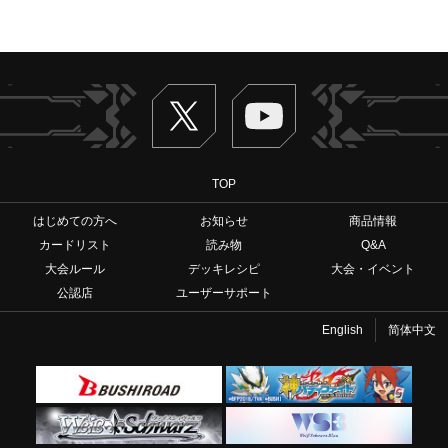
Twitter
ヴァンガードch
TOP
はじめての方へ
お知らせ
商品情報
カードリスト
読み物
Q&A
大会ルール
デッキレシピ
大会・イベント
公認店
ユーザーサポート
English
简体中文