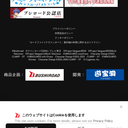
プライバシーポリシー
外部送信ポリシー
クッキーポリシー
「カードファイト!! ヴァンガード」著作物の利用に関するガイドライン
©Bushiroad ©ヴァンガードG2016／テレビ東京 ©Project Vanguard2018 ©Project Vanguard2019/Aichi
Television ©Project Vanguard if/Aichi Television ©VANGUARD overDress Character Design ©2021
CLAMP・ST ©VANGUARD will+Dress Character Design ©2021-2023 CLAMP・ST ©VANGUARD
Divinez Character Design ©2021-2026 CLAMP・ST © Cygames, Inc.
✕
このウェブサイトはCookieを使用します
This site uses cookies. For more details, please see our
Privacy Policy
.