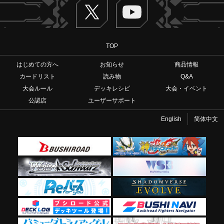
Twitter
ヴァンガードch
TOP
はじめての方へ
お知らせ
商品情報
カードリスト
読み物
Q&A
大会ルール
デッキレシピ
大会・イベント
公認店
ユーザーサポート
English
简体中文