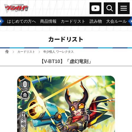
ヴァンガードch
検索
メニュー
はじめての方へ
商品情報
カードリスト
読み物
大会ルール
カードリスト
ホーム
カードリスト
年少怪人 ワーレクタス
>
>
【V-BT10】「虚幻竜刻」