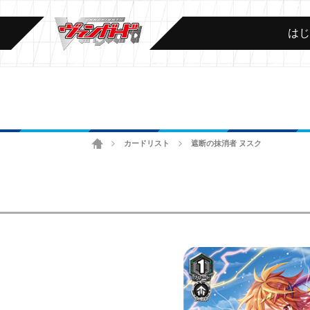
は
ホーム
カードリスト
遮断の抹消者 ヌスク
>
>