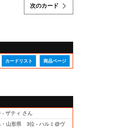
次のカード
カードリスト
商品ページ
- ザティ さん
県・山形県 3位 - ハルミ@ヴ