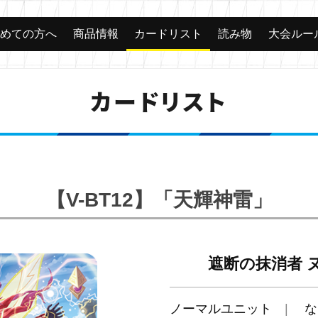
じめての方へ
商品情報
カードリスト
読み物
大会ルー
カードリスト
【V-BT12】「天輝神雷」
遮断の抹消者 
ノーマルユニット
な