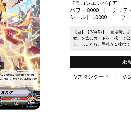
ドラゴンエンパイア
パワー 8000
クリティ
シールド 10000
ブー
【自】【(V)/(R)】：登場
者」を含むカードを１枚まで公
し、加えたら、手札を１枚捨て
邪
Vスタンダード
V-B