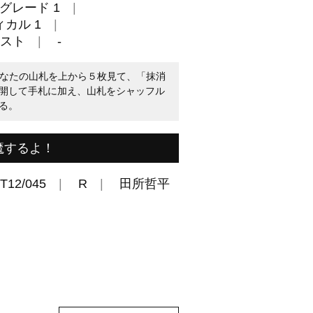
グレード 1
カル 1
スト
-
時、あなたの山札を上から５枚見て、「抹消
開して手札に加え、山札をシャッフル
る。
魔するよ！
T12/045
R
田所哲平