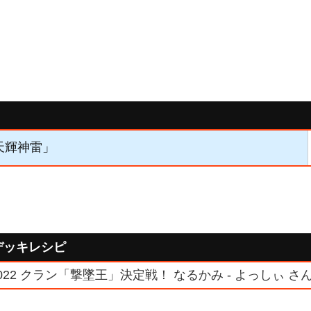
「天輝神雷」
デッキレシピ
22 クラン「撃墜王」決定戦！ なるかみ - よっしぃ さ