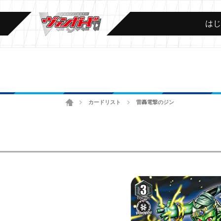
は
ホーム
カードリスト
雷轟電撃のジン
>
>