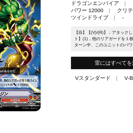
ドラゴンエンパイア
パワー 12000
クリテ
ツインドライブ
-
【自】【(V)/(R)】：アタッ
ト】(1)，他のリアガードを１
ターン中、このユニットのパワー
雷にはすべてを
Vスタンダード
V-B