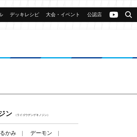
ル
デッキレシピ
大会・イベント
公認店
カード
大会
公認店舗
その他
ヴァンガードch
検索
ジン
（ライゴウデンゲキノジン）
るかみ
デーモン