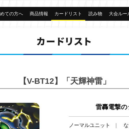
じめての方へ
商品情報
カードリスト
読み物
大会ルー
カードリスト
【V-BT12】「天輝神雷」
雷轟電撃の
ノーマルユニット
な