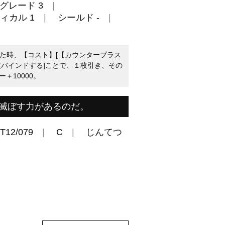
グレード 3
ィカル 1
シールド -
クした時、【コスト】[【カウンターブラス
枚バインドする]ことで、１枚引き、その
＋10000。
滅ぼす力があるのだ。
T12/079
C
じんてつ