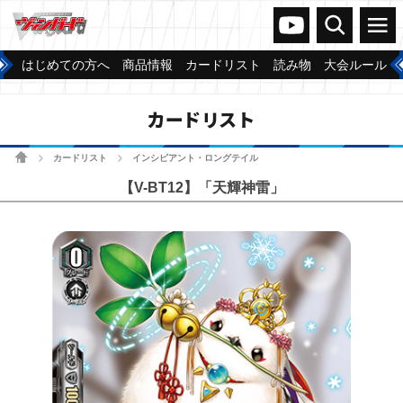
ヴァンガードch
検索
メニュー
はじめての方へ
商品情報
カードリスト
読み物
大会ルール
カードリスト
ホーム
カードリスト
インシピアント・ロングテイル
>
>
【V-BT12】「天輝神雷」