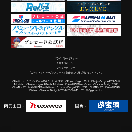
プライバシーポリシー
外部送信ポリシー
クッキーポリシー
「カードファイト!! ヴァンガード」著作物の利用に関するガイドライン
©Bushiroad ©ヴァンガードG2016／テレビ東京 ©Project Vanguard2018 ©Project Vanguard2019/Aichi
Television ©Project Vanguard if/Aichi Television ©VANGUARD overDress Character Design ©2021
CLAMP・ST ©VANGUARD will+Dress Character Design ©2021-2023 CLAMP・ST ©VANGUARD
Divinez Character Design ©2021-2026 CLAMP・ST © Cygames, Inc.