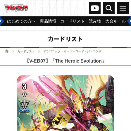
ヴァンガードch
検索
メニュー
はじめての方へ
商品情報
カードリスト
読み物
大会ルール
カードリスト
ホーム
カードリスト
ドラゴニック・オーバーロード・ジ・エンド
>
>
【V-EB07】「The Heroic Evolution」