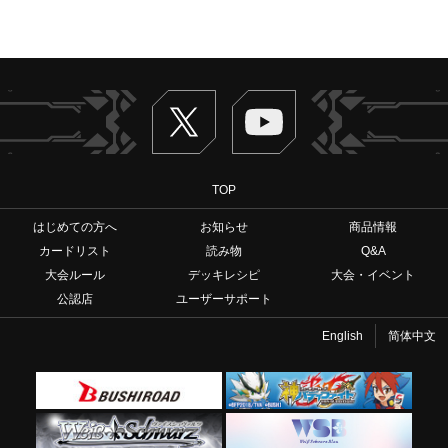
Twitter
ヴァンガードch
TOP
はじめての方へ
お知らせ
商品情報
カードリスト
読み物
Q&A
大会ルール
デッキレシピ
大会・イベント
公認店
ユーザーサポート
English
简体中文