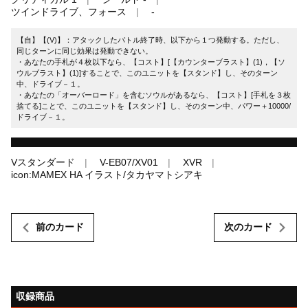
ツインドライブ、フォース
-
【自】【(V)】：アタックしたバトル終了時、以下から１つ発動する。ただし、
同じターンに同じ効果は発動できない。
・あなたの手札が４枚以下なら、【コスト】[【カウンターブラスト】(1)，【ソ
ウルブラスト】(1)]することで、このユニットを【スタンド】し、そのターン
中、ドライブ－１。
・あなたの「オーバーロード」を含むソウルがあるなら、【コスト】[手札を３枚
捨てる]ことで、このユニットを【スタンド】し、そのターン中、パワー＋10000/
ドライブ－１。
Vスタンダード
V-EB07/XV01
XVR
icon:MAMEX HA イラスト/タカヤマトシアキ
前のカード
次のカード
収録商品