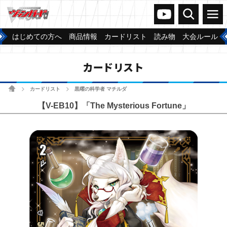
ヴァンガードch
検索
メニュー
はじめての方へ
商品情報
カードリスト
読み物
大会ルール
カードリスト
ホーム
カードリスト
黒曜の科学者 マチルダ
>
>
【V-EB10】「The Mysterious Fortune」