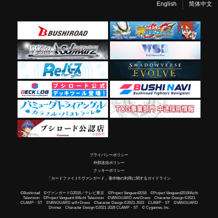
English
简体中文
プライバシーポリシー
外部送信ポリシー
クッキーポリシー
「カードファイト!! ヴァンガード」著作物の利用に関するガイドライン
©Bushiroad ©ヴァンガードG2016／テレビ東京 ©Project Vanguard2018 ©Project Vanguard2019/Aichi
Television ©Project Vanguard if/Aichi Television ©VANGUARD overDress Character Design ©2021
CLAMP・ST ©VANGUARD will+Dress Character Design ©2021-2023 CLAMP・ST ©VANGUARD
Divinez Character Design ©2021-2026 CLAMP・ST © Cygames, Inc.