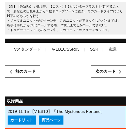
【自】【(V)/(R)】：登場時、【コスト】[【カウンターブラスト】(1)]すること
で、あなたの山札を上から１枚ドロップゾーンに置き、そのカードタイプにより
以下のどちらかを行う。
・ノーマルユニット-そのターン中、このユニットがアタックしたバトルでは、
相手は手札から(G)にコールする際、２枚以上でしかコールできない。
・トリガーユニット-そのターン中、このユニットのクリティカル＋１。
Vスタンダード
V-EB10/SSR03
SSR
獣道
前のカード
次のカード
収録商品
2019-11-15
【V-EB10】「The Mysterious Fortune」
カードリスト
商品ページ