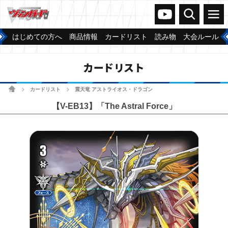
ヴァンガードch
検索
メニュー
はじめての方へ
商品情報
カードリスト
読み物
大会ルール
カードリスト
ホーム
カードリスト
震天竜 アストライオス・ドラゴン
>
>
【V-EB13】「The Astral Force」