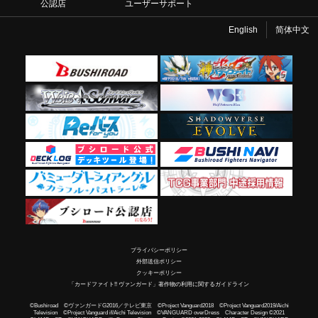
公認店
ユーザーサポート
English
简体中文
プライバシーポリシー
外部送信ポリシー
クッキーポリシー
「カードファイト!! ヴァンガード」著作物の利用に関するガイドライン
©Bushiroad ©ヴァンガードG2016／テレビ東京 ©Project Vanguard2018 ©Project Vanguard2019/Aichi
Television ©Project Vanguard if/Aichi Television ©VANGUARD overDress Character Design ©2021