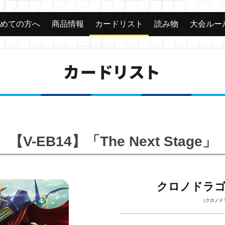
じめての方へ
商品情報
カードリスト
読み物
大会ルー
カードリスト
【V-EB14】「The Next Stage」
クロノドラ
（クロノド