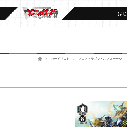
は
ホーム
カードリスト
クロノドラゴン・ネクステージ
>
>