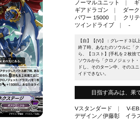
ノーマルユニット
ギ
ギアドラゴン
ダーク
パワー 15000
クリテ
ツインドライブ
-
【自】【(V)】：グレード３
終了時、あなたのソウルに「ク
ら、【コスト】[手札を２枚捨
ソウルから「クロノジェット・
ドし、そのターン中、そのユニッ
イドできない。
目指す高みは、果
Vスタンダード
V-EB
デザイン／伊藤彰 イラス