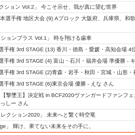
クション Vol.2」 今こそ示せ、我が真に望む世界
 日本選手権 地区大会 (9) Aブロック 大阪府、兵庫県、和
ョンプラス Vol.1」 時を翔ける歯車
選手権 3rd STAGE (13) 香川・徳島・愛媛・高知会場 4位
選手権 3rd STAGE (4) 富山・石川・福井会場 準優勝 -
本選手権 3rd STAGE (2)青森・岩手・秋田・宮城・山形・
手権 3rd STAGE (6)東京会場 優勝 - えな さん
【撃墜王】決定戦 in BCF2020ヴァンガードファン
せっしー さん
レクション2020」 未来へと繋ぐ時空竜
 Stage」 輝け、果てない未来をその手に。