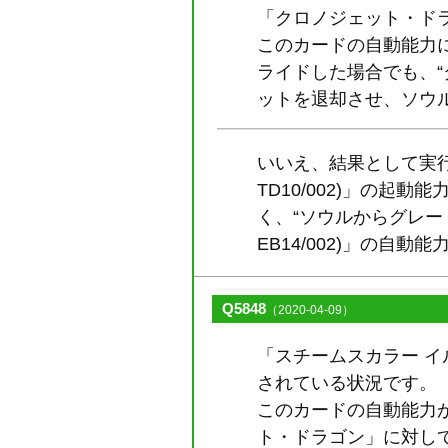
「クロノジェット・ドラゴ
このカードの自動能力
ライドした場合でも、“タ
ットを退却させ、ソウ
いいえ、結果として実行
TD10/002)」の
く、“ソウルからグレー
EB14/002)」の
Q5848
（2020-04-09）
「スチームスカラー イル
されている状況です。
このカードの自動能力
ト・ドラゴン」に対し