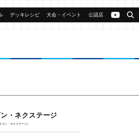
ル
デッキレシピ
大会・イベント
公認店
カード
大会
公認店舗
その他
ヴァンガードch
検索
ゴン・ネクステージ
ラゴン・ネクステージ）