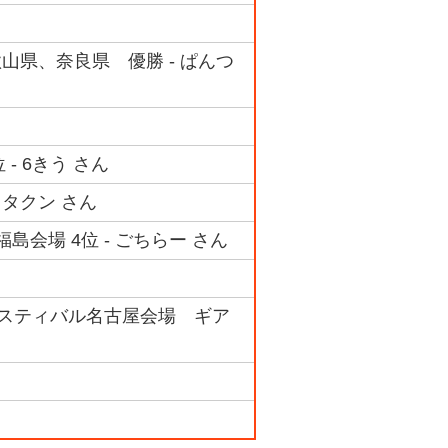
歌山県、奈良県 優勝 - ぱんつ
 - 6きう さん
 キタクン さん
福島会場 4位 - ごちらー さん
フェスティバル名古屋会場 ギア