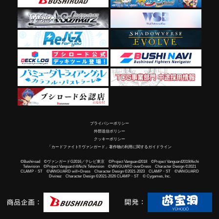
プライバシーポリシー
外部送信ポリシー
クッキーポリシー
「カードファイト!! ヴァンガード」著作物の利用に関するガイドライン
©Bushiroad ©ヴァンガードG2016／テレビ東京 ©Project Vanguard2018 ©Project Vanguard2019/Aichi
Television ©Project Vanguard if/Aichi Television ©VANGUARD overDress Character Design ©2021
CLAMP・ST ©VANGUARD will+Dress Character Design ©2021-2023 CLAMP・ST ©VANGUARD
Divinez Character Design ©2021-2026 CLAMP・ST © Cygames, Inc.