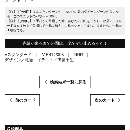
【永】【(V)/(R)】：あなたのターン中、あなたの表のダメージゾーンがないな
ら、このユニットのパワー＋5000。
【自】【(V)/(R)】：手札から登場した時、あなたの山札を上から５枚見て、グレ
ード３を１枚まで公開して手札に加え、山札をシャッフルし、加えたら、手札を
１枚捨てる。
先輩が来るまでの間は、僕が食い止めるんだ！
Vスタンダード
V-EB14/005
RRR
デザイン／竜徹 イラスト／伊藤未生
検索結果一覧に戻る
前のカード
次のカード
収録商品