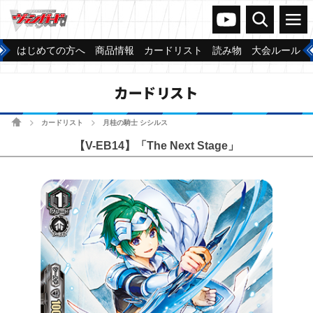
ヴァンガードch
検索
メニュー
はじめての方へ
商品情報
カードリスト
読み物
大会ルール
カードリスト
ホーム
カードリスト
月桂の騎士 シシルス
>
>
【V-EB14】「The Next Stage」