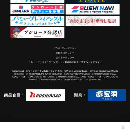
プライバシーポリシー
外部送信ポリシー
クッキーポリシー
「カードファイト!! ヴァンガード」著作物の利用に関するガイドライン
©Bushiroad ©ヴァンガードG2016／テレビ東京 ©Project Vanguard2018 ©Project Vanguard2019/Aichi
Television ©Project Vanguard if/Aichi Television ©VANGUARD overDress Character Design ©2021
CLAMP・ST ©VANGUARD will+Dress Character Design ©2021-2023 CLAMP・ST ©VANGUARD
Divinez Character Design ©2021-2026 CLAMP・ST © Cygames, Inc.
✕