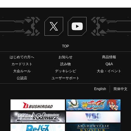
Twitter
ヴァンガードch
TOP
はじめての方へ
お知らせ
商品情報
カードリスト
読み物
Q&A
大会ルール
デッキレシピ
大会・イベント
公認店
ユーザーサポート
English
简体中文