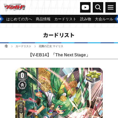
ヴァンガードch
検索
メニュー
はじめての方へ
商品情報
カードリスト
読み物
大会ルール
カードリスト
ホーム
カードリスト
花園の乙女 マイリス
>
>
【V-EB14】「The Next Stage」