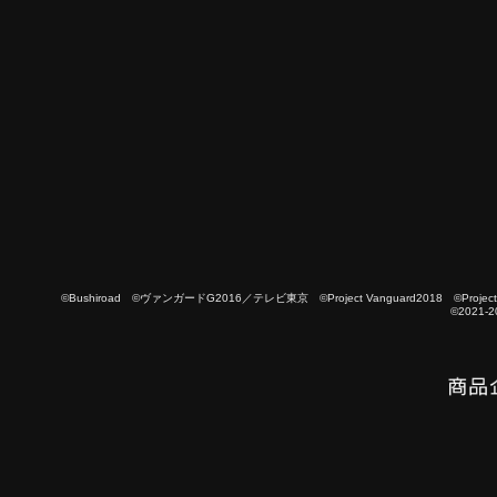
©Bushiroad ©ヴァンガードG2016／テレビ東京 ©Project Vanguard2018 ©Project Vanguard
©2021-2