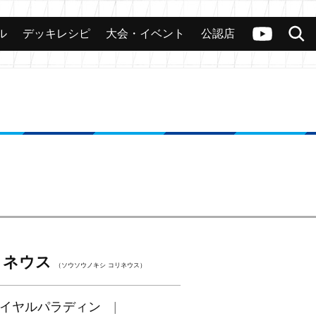
ル
デッキレシピ
大会・イベント
公認店
カード
大会
公認店舗
その他
ヴァンガードch
検索
リネウス
（ソウソウノキシ コリネウス）
イヤルパラディン