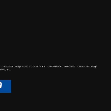
 Character Design ©2021 CLAMP・ST ©VANGUARD will+Dress Character Design
es, Inc.