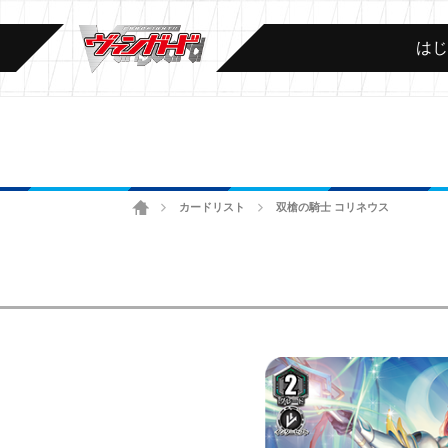
は
ホーム
カードリスト
双槍の騎士 コリネウス
>
>