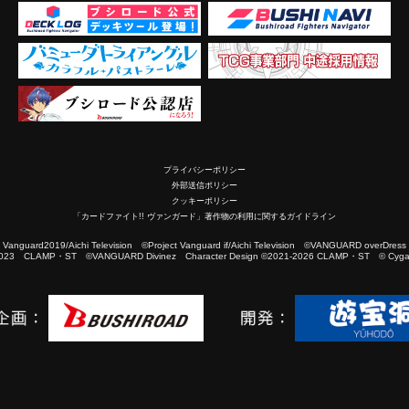
プライバシーポリシー
外部送信ポリシー
クッキーポリシー
「カードファイト!! ヴァンガード」著作物の利用に関するガイドライン
2019/Aichi Television ©Project Vanguard if/Aichi Television ©VANGUARD overDress
023 CLAMP・ST ©VANGUARD Divinez Character Design ©2021-2026 CLAMP・ST © Cygam