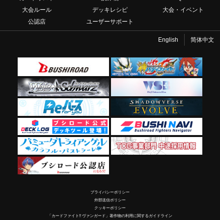
大会ルール
デッキレシピ
大会・イベント
公認店
ユーザーサポート
English
简体中文
プライバシーポリシー
外部送信ポリシー
クッキーポリシー
「カードファイト!! ヴァンガード」著作物の利用に関するガイドライン