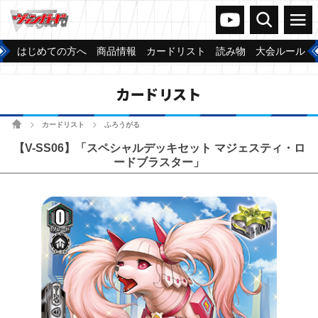
ヴァンガードch
検索
メニュー
はじめての方へ
商品情報
カードリスト
読み物
大会ルール
カードリスト
ホーム
カードリスト
ふろうがる
>
>
【V-SS06】「スペシャルデッキセット マジェスティ・ロ
ードブラスター」