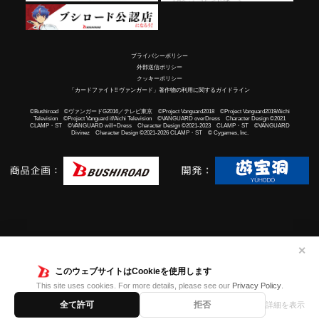
プライバシーポリシー
外部送信ポリシー
クッキーポリシー
「カードファイト!! ヴァンガード」著作物の利用に関するガイドライン
©Bushiroad ©ヴァンガードG2016／テレビ東京 ©Project Vanguard2018 ©Project Vanguard2019/Aichi
Television ©Project Vanguard if/Aichi Television ©VANGUARD overDress Character Design ©2021
CLAMP・ST ©VANGUARD will+Dress Character Design ©2021-2023 CLAMP・ST ©VANGUARD
Divinez Character Design ©2021-2026 CLAMP・ST © Cygames, Inc.
✕
このウェブサイトはCookieを使用します
This site uses cookies. For more details, please see our
Privacy Policy
.
全て許可
拒否
詳細を表示