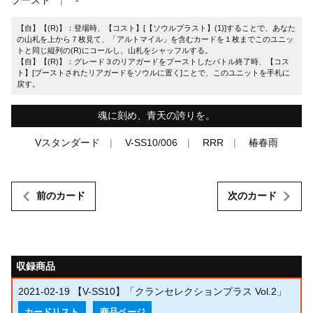
【自】【(R)】：登場時、【コスト】[【ソウルブラスト】(1)]することで、あなた
の山札を上から７枚見て、「アルトマイル」を含むカードを１枚までこのユニッ
トと同じ縦列の(R)にコールし、山札をシャッフルする。
【自】【(R)】：グレード３のリアガードをブーストしたバトル終了時、【コス
ト】[ブーストされたリアガードをソウルに置く]ことで、このユニットを手札に
戻す。
魂に刻め、青天の誇りを。
Vスタンダード
V-SS10/006
RRR
椿春雨
前のカード
次のカード
収録商品
2021-02-19
【V-SS10】「クランセレクションプラス Vol.2」
カードリスト
商品ページ