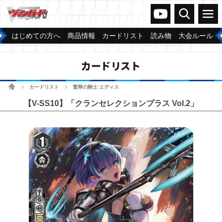
ヴァンガードch
検索
メニュー
はじめての方へ
商品情報
カードリスト
読み物
大会ルール
カードリスト
ホーム
カードリスト
繁華の騎士 エディス
>
>
【V-SS10】「クランセレクションプラス Vol.2」