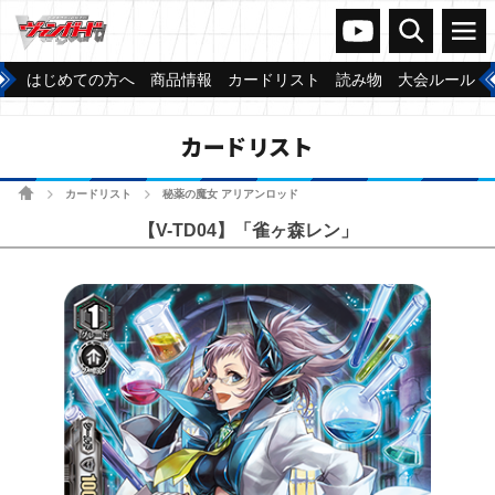
ヴァンガードch
検索
メニュー
はじめての方へ
商品情報
カードリスト
読み物
大会ルール
カードリスト
ホーム
カードリスト
秘薬の魔女 アリアンロッド
>
>
【V-TD04】「雀ヶ森レン」