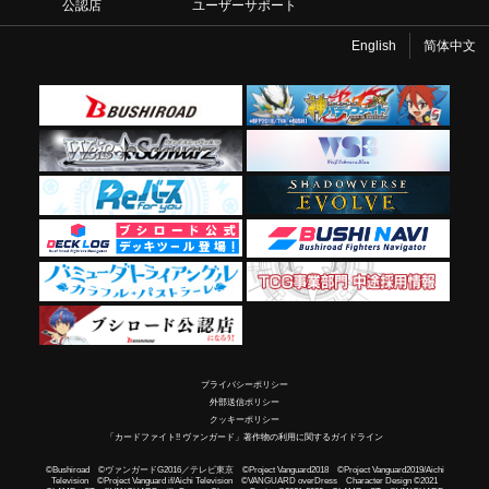
公認店
ユーザーサポート
English
简体中文
プライバシーポリシー
外部送信ポリシー
クッキーポリシー
「カードファイト!! ヴァンガード」著作物の利用に関するガイドライン
©Bushiroad ©ヴァンガードG2016／テレビ東京 ©Project Vanguard2018 ©Project Vanguard2019/Aichi
Television ©Project Vanguard if/Aichi Television ©VANGUARD overDress Character Design ©2021