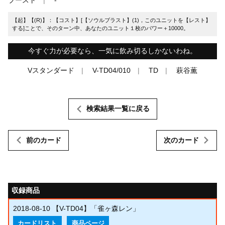
【起】【(R)】：【コスト】[【ソウルブラスト】(1)，このユニットを【レスト】
する]ことで、そのターン中、あなたのユニット１枚のパワー＋10000。
今すぐ力が必要なら、一気に飲み切るしかないわね。
Vスタンダード
V-TD04/010
TD
萩谷薫
検索結果一覧に戻る
前のカード
次のカード
収録商品
2018-08-10
【V-TD04】「雀ヶ森レン」
カードリスト
商品ページ