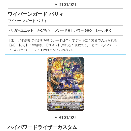
V-BT01/021
ワイバーンガード バリィ
ワイバーンガード バリィ
トリガーユニット
｜
かげろう
｜
グレード 0
｜
パワー 5000
｜
シールド 0
【永】：守護者（守護者を持つカードは合計でデッキに４枚まで入れられる）
【自】【(G)】：登場時、【コスト】[手札を１枚捨てる]ことで、そのバトル
中、あなたのユニット１枚はヒットされない。
V-BT01/022
ハイパワードライザーカスタム