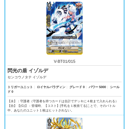
V-BT01/015
閃光の盾 イゾルデ
センコウノタテ イゾルデ
トリガーユニット
｜
ロイヤルパラディン
｜
グレード 0
｜
パワー 5000
｜
シール
ド 0
【永】：守護者（守護者を持つカードは合計でデッキに４枚まで入れられる）
【自】【(G)】：登場時、【コスト】[手札を１枚捨てる]ことで、そのバトル
中、あなたのユニット１枚はヒットされない。