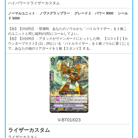
ハイパワードライザーカスタム
ノーマルユニット
｜
ノヴァグラップラー
｜
グレード 2
｜
パワー 9000
｜
シール
ド 5000
【自】【(V)/(R)】：登場時、あなたのソウルから「バトルライザー」を１枚こ
のユニットと同じ縦列の(R)にコールしてよい。
【自】【(V)/(R)】：アタックがヴァンガードにヒットした時、【コスト】[【カ
ウンターブラスト】(1)，(R)にいる「バトルライザー」を１枚ソウルに置く]こと
で、あなたの他のリアガードを１枚【スタンド】する。
V-BT01/023
ライザーカスタム
ライザーカスタム