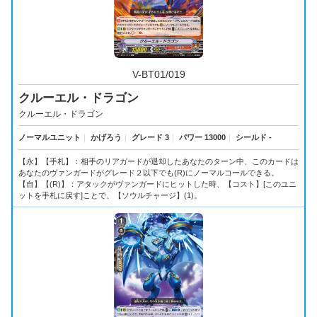
V-BT01/019
クルーエル・ドラゴン
クルーエル・ドラゴン
ノーマルユニット
｜
かげろう
｜
グレード 3
｜
パワー 13000
｜
シールド -
【永】【手札】：相手のリアガードが退却したあなたのターン中、このカードは
あなたのヴァンガードがグレード２以下でも(R)にノーマルコールできる。
【自】【(R)】：アタックがヴァンガードにヒットした時、【コスト】[このユニ
ットを手札に戻す]ことで、【ソウルチャージ】(1)。