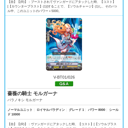
【自】【(R)】：ブーストされてヴァンガードにアタックした時、【コスト】
[【カウンターブラスト】(1)]することで、【ソウルチャージ】(1)し、そのバト
ル中、このユニットのパワー＋5000。
V-BT01/026
薔薇の騎士 モルガーナ
バラノキシ モルガーナ
ノーマルユニット
｜
ロイヤルパラディン
｜
グレード 1
｜
パワー 8000
｜
シール
ド 10000
【自】【(R)】：ヴァンガードにアタックした時、【コスト】[【ソウルブラス