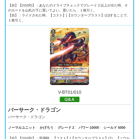
【自】【(V)/(R)】：あなたのドライブチェックでグレード２以上が出た時、そ
のカードを山札の下に置いてよい。置いたら、１枚引く。
【自】：ライドされた時、【コスト】[【カウンターブラスト】(1)]することで、
１枚引く。
V-BT01/010
バーサーク・ドラゴン
バーサーク・ドラゴン
ノーマルユニット
｜
かげろう
｜
グレード 2
｜
パワー 10000
｜
シールド 5000
【自】【(V)/(R)】：登場時、【コスト】[【カウンターブラスト】(1)，【ソウル