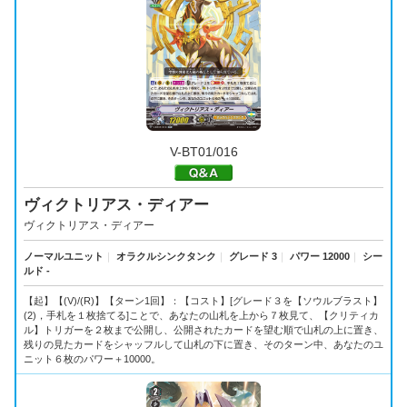
V-BT01/016
ヴィクトリアス・ディアー
ヴィクトリアス・ディアー
ノーマルユニット
｜
オラクルシンクタンク
｜
グレード 3
｜
パワー 12000
｜
シー
ルド -
【起】【(V)/(R)】【ターン1回】：【コスト】[グレード３を【ソウルブラスト】
(2)，手札を１枚捨てる]ことで、あなたの山札を上から７枚見て、【クリティカ
ル】トリガーを２枚まで公開し、公開されたカードを望む順で山札の上に置き、
残りの見たカードをシャッフルして山札の下に置き、そのターン中、あなたのユ
ニット６枚のパワー＋10000。