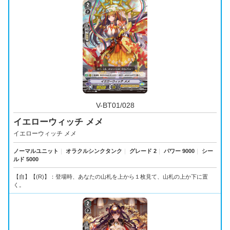
V-BT01/028
イエローウィッチ メメ
イエローウィッチ メメ
ノーマルユニット
｜
オラクルシンクタンク
｜
グレード 2
｜
パワー 9000
｜
シー
ルド 5000
【自】【(R)】：登場時、あなたの山札を上から１枚見て、山札の上か下に置
く。