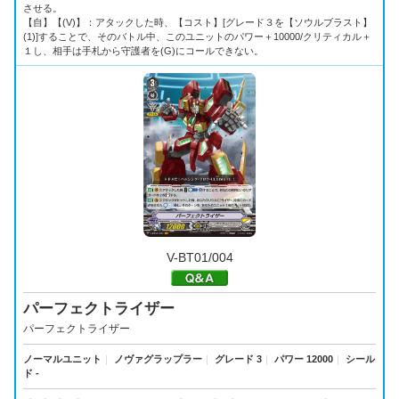
させる。
【自】【(V)】：アタックした時、【コスト】[グレード３を【ソウルブラスト】
(1)]することで、そのバトル中、このユニットのパワー＋10000/クリティカル＋
１し、相手は手札から守護者を(G)にコールできない。
V-BT01/004
パーフェクトライザー
パーフェクトライザー
ノーマルユニット
｜
ノヴァグラップラー
｜
グレード 3
｜
パワー 12000
｜
シール
ド -