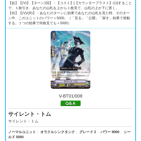
【起】【(V)】【ターン1回】：【コスト】[【カウンターブラスト】(1)]すること
で、１枚引き、あなたの山札を上から１枚見て、山札の上か下に置く。
【自】【(V)/(R)】：あなたのターンに効果であなたの山札を見た時、そのター
ン中、このユニットのパワー＋5000。（「見る」「公開」「探す」効果で発動
する。１つの効果で何枚見ても＋5000）
V-BT01/008
サイレント・トム
サイレント・トム
ノーマルユニット
｜
オラクルシンクタンク
｜
グレード 2
｜
パワー 9000
｜
シー
ルド 5000