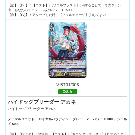
【起】【(V)】：【コスト】[【ソウルブラスト】(5)]することで、そのターン
中、あなたのユニット６枚のパワー＋15000。
【自】【(V)】：アタックした時、【ソウルチャージ】(1)してよい。
V-BT01/006
ハイドッグブリーダー アカネ
ハイドッグブリーダー アカネ
ノーマルユニット
｜
ロイヤルパラディン
｜
グレード 2
｜
パワー 10000
｜
シール
ド 5000
【自】【(V)/(R)】：登場時、【コスト】[【カウンターブラスト】(1)]すること