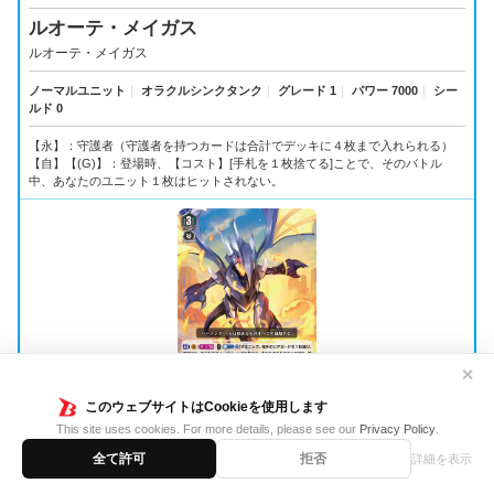
ルオーテ・メイガス
ルオーテ・メイガス
ノーマルユニット
｜
オラクルシンクタンク
｜
グレード 1
｜
パワー 7000
｜
シー
ルド 0
【永】：守護者（守護者を持つカードは合計でデッキに４枚まで入れられる）
【自】【(G)】：登場時、【コスト】[手札を１枚捨てる]ことで、そのバトル
中、あなたのユニット１枚はヒットされない。
✕
このウェブサイトはCookieを使用します
This site uses cookies. For more details, please see our
Privacy Policy
.
V-BT01/033
全て許可
拒否
詳細を表示