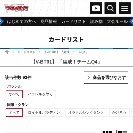
ヴァンガードch
検索
メニュー
はじめての方へ
商品情報
カードリスト
読み物
大会ルール
カードリスト
ホーム
カードリスト
【V-BT01】 「結成！チームQ4」
>
>
【V-BT01】 「結成！チームQ4」
該当件数 93件
商品を選びなおす
パラレル
すべて
パラレルを除く
国家・クラン
すべて
ロイヤルパラディン
オラクルシンクタンク
かげろう