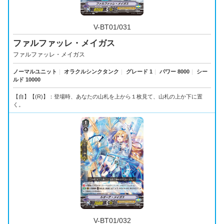
V-BT01/031
ファルファッレ・メイガス
ファルファッレ・メイガス
ノーマルユニット
｜
オラクルシンクタンク
｜
グレード 1
｜
パワー 8000
｜
シー
ルド 10000
【自】【(R)】：登場時、あなたの山札を上から１枚見て、山札の上か下に置
く。
V-BT01/032