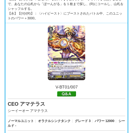
で、あなたの山札から「ぽーんがる」を１枚まで探し、(R)にコールし、山札を
シャッフルする。
【永】【(V)/(R)】：〈ハイビースト〉にブーストされたバトル中、このユニッ
トのパワー＋3000。
V-BT01/007
CEO アマテラス
シーイーオー アマテラス
ノーマルユニット
｜
オラクルシンクタンク
｜
グレード 3
｜
パワー 12000
｜
シー
ルド -