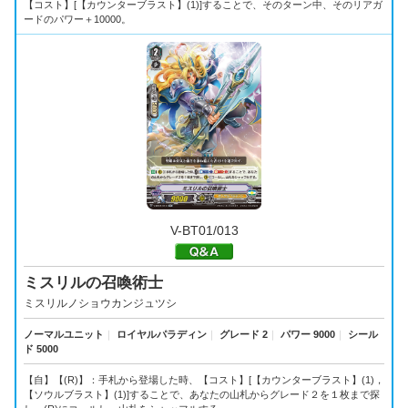
【コスト】[【カウンターブラスト】(1)]することで、そのターン中、そのリアガ
ードのパワー＋10000。
V-BT01/013
ミスリルの召喚術士
ミスリルノショウカンジュツシ
ノーマルユニット
｜
ロイヤルパラディン
｜
グレード 2
｜
パワー 9000
｜
シール
ド 5000
【自】【(R)】：手札から登場した時、【コスト】[【カウンターブラスト】(1)，
【ソウルブラスト】(1)]することで、あなたの山札からグレード２を１枚まで探