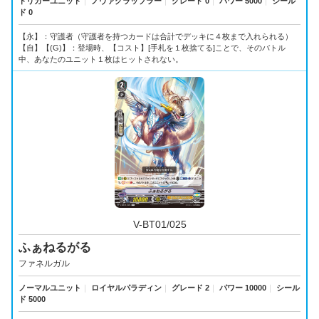
トリガーユニット
｜
ノヴァグラップラー
｜
グレード 0
｜
パワー 5000
｜
シール
ド 0
【永】：守護者（守護者を持つカードは合計でデッキに４枚まで入れられる）
【自】【(G)】：登場時、【コスト】[手札を１枚捨てる]ことで、そのバトル
中、あなたのユニット１枚はヒットされない。
V-BT01/025
ふぁねるがる
ファネルガル
ノーマルユニット
｜
ロイヤルパラディン
｜
グレード 2
｜
パワー 10000
｜
シール
ド 5000