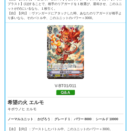
ブラスト】(1)]することで、相手のリアガードを１枚選び、退却させ、このユニ
ットが(V)にいるなら、１枚引く。
【自】【(R)】：ヴァンガードにアタックした時、あなたのリアガードが相手よ
り多いなら、そのバトル中、このユニットのパワー＋3000。
V-BT01/011
希望の火 エルモ
キボウノヒ エルモ
ノーマルユニット
｜
かげろう
｜
グレード 1
｜
パワー 8000
｜
シールド 10000
【永】【(R)】：ブーストしたバトル中、このユニットのパワー＋3000。