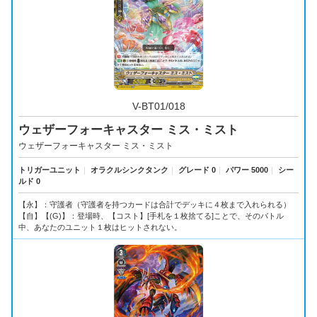
V-BT01/018
ウェザーフォーキャスター ミス・ミスト
ウェザーフォーキャスター ミス・ミスト
トリガーユニット
｜
オラクルシンクタンク
｜
グレード 0
｜
パワー 5000
｜
シー
ルド 0
【永】：守護者（守護者を持つカードは合計でデッキに４枚まで入れられる）
【自】【(G)】：登場時、【コスト】[手札を１枚捨てる]ことで、そのバトル
中、あなたのユニット１枚はヒットされない。