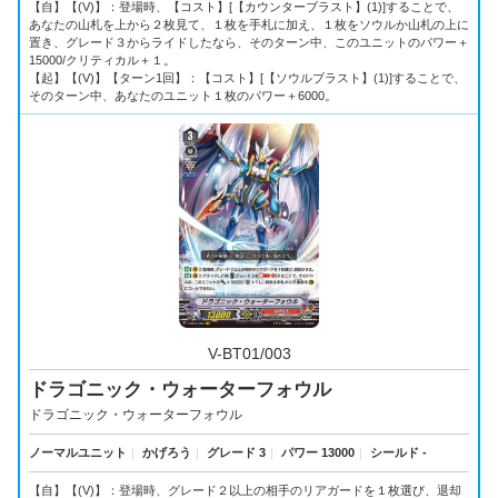
【自】【(V)】：登場時、【コスト】[【カウンターブラスト】(1)]することで、
あなたの山札を上から２枚見て、１枚を手札に加え、１枚をソウルか山札の上に
置き、グレード３からライドしたなら、そのターン中、このユニットのパワー＋
15000/クリティカル＋１。
【起】【(V)】【ターン1回】：【コスト】[【ソウルブラスト】(1)]することで、
そのターン中、あなたのユニット１枚のパワー＋6000。
V-BT01/003
ドラゴニック・ウォーターフォウル
ドラゴニック・ウォーターフォウル
ノーマルユニット
｜
かげろう
｜
グレード 3
｜
パワー 13000
｜
シールド -
【自】【(V)】：登場時、グレード２以上の相手のリアガードを１枚選び、退却