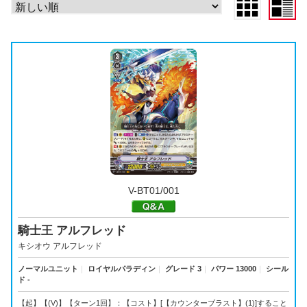
V-BT01/001
騎士王 アルフレッド
キシオウ アルフレッド
ノーマルユニット
｜
ロイヤルパラディン
｜
グレード 3
｜
パワー 13000
｜
シール
ド -
【起】【(V)】【ターン1回】：【コスト】[【カウンターブラスト】(1)]すること