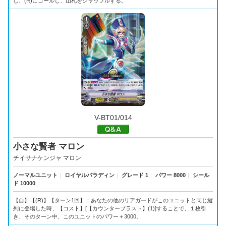
し、(R)にコールし、山札をシャッフルする。
V-BT01/014
小さな賢者 マロン
チイサナケンジャ マロン
ノーマルユニット
｜
ロイヤルパラディン
｜
グレード 1
｜
パワー 8000
｜
シール
ド 10000
【自】【(R)】【ターン1回】：あなたの他のリアガードがこのユニットと同じ縦
列に登場した時、【コスト】[【カウンターブラスト】(1)]することで、１枚引
き、そのターン中、このユニットのパワー＋3000。