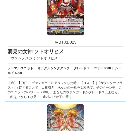
V-BT01/029
洞見の女神 ソトオリヒメ
ドウケンノメガミ ソトオリヒメ
ノーマルユニット
｜
オラクルシンクタンク
｜
グレード 2
｜
パワー 9000
｜
シー
ルド 5000
【自】【(R)】：ヴァンガードにアタックした時、【コスト】[【カウンターブラ
スト】(1)]することで、１枚引き、あなたの手札を１枚捨て、そのターン中、こ
のユニットのパワー＋6000し、あなたのヴァンガードがグレード３以上なら、
山札を上から１枚見て、山札の上か下に置く。