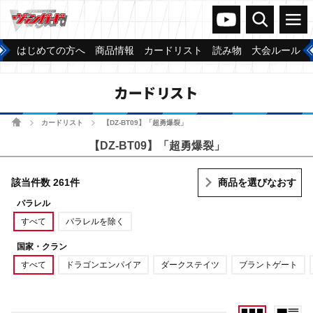
ヴァンガードch
検索
メニュー
はじめての方へ
商品情報
カードリスト
読み物
大会ルール
カードリスト
ホーム
カードリスト
【DZ-BT09】「超勇爆裂」
>
>
【DZ-BT09】「超勇爆裂」
該当件数 261件
商品を選びなおす
パラレル
すべて
パラレルを除く
国家・クラン
すべて
ドラゴンエンパイア
ダークステイツ
ブラントゲート