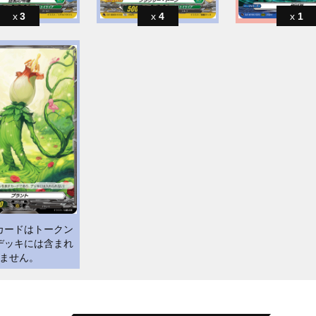
3
4
1
カードはトークン
デッキには含まれ
ません。