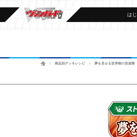
は
ホーム
商品別デッキレシピ
夢を見せる世界樹の音楽隊
>
>