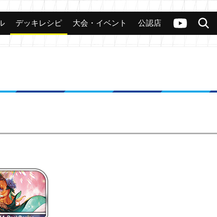
ル
デッキレシピ
大会・イベント
公認店
カード
大会
公認店舗
その他
ヴァンガードch
検索