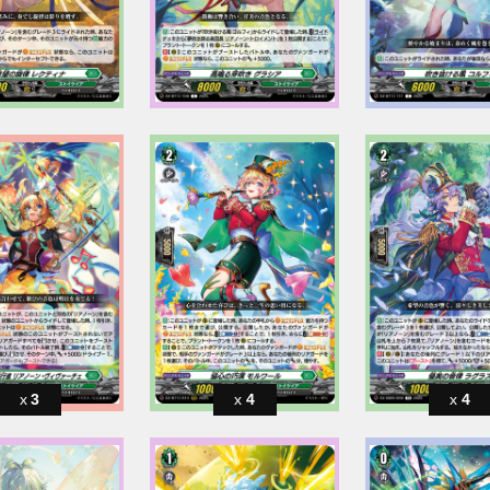
3
4
4