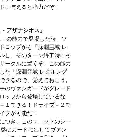
ドに与えると強力だぞ！
ス・アザナシオス」
ス」の能力で登場した時、ソ
ドロップから「深淵霊域 レ
ルし、そのターン終了時にそ
サークルに置くぞ！この能力
した「深淵霊域 レグルレグ
できるので、覚えておこう。
手のヴァンガードがグレード
ロップから登場しているな
＋１できる！ドライブ－２で
イブが可能だ！
につき、このユニットのシー
序盤はガードに出してヴァン