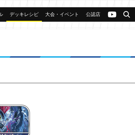
ル
デッキレシピ
大会・イベント
公認店
カード
大会
公認店舗
その他
ヴァンガードch
検索