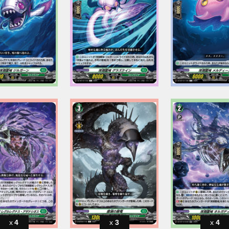
4
3
4