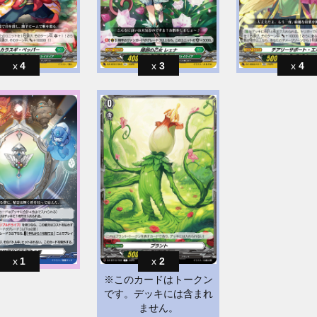
4
3
4
1
2
※このカードはトークン
です。デッキには含まれ
ません。