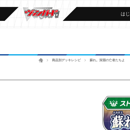
は
ホーム
商品別デッキレシピ
蘇れ。深淵の亡者たちよ
>
>