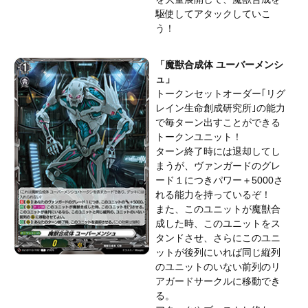
駆使してアタックしていこ
う！
「魔獣合成体 ユーバーメンシ
ュ」
トークンセットオーダー｢リグ
レイン生命創成研究所｣の能力
で毎ターン出すことができる
トークンユニット！
ターン終了時には退却してし
まうが、ヴァンガードのグレ
ード１につきパワー＋5000さ
れる能力を持っているぞ！
また、このユニットが魔獣合
成した時、このユニットをス
タンドさせ、さらにこのユニ
ットが後列にいれば同じ縦列
のユニットのいない前列のリ
アガードサークルに移動でき
る。