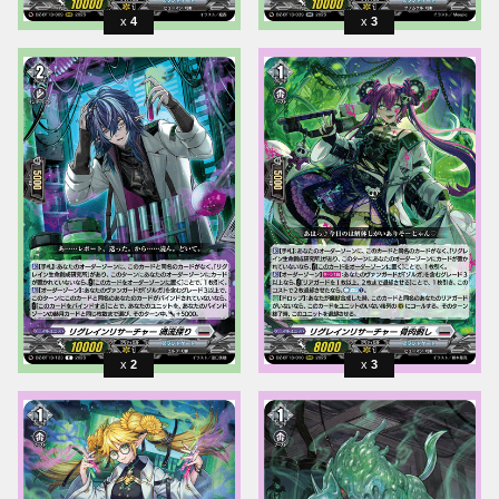
4
3
2
3