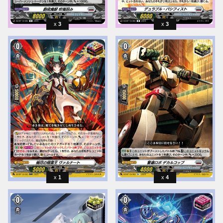
3
3
1
4