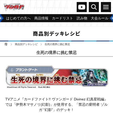
ヴァンガードch
検索
メニュー
はじめての方へ
商品情報
カードリスト
読み物
大会ルール
商品別デッキレシピ
ホーム
商品別デッキレシピ
生死の境界に挑む禁忌
>
>
生死の境界に挑む禁忌
TVアニメ『カードファイト!! ヴァンガード Divinez 幻真星戦編』
では「伊勢木マサノリ(幻影)」が使用する、「禁忌の窮明者 ゾル
ガ “幻影”」のデッキ！