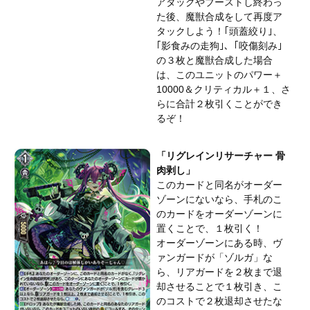
アタックやブーストし終わっ
た後、魔獣合成をして再度ア
タックしよう！｢頭蓋絞り｣、
｢影食みの走狗｣、｢咬傷刻み｣
の３枚と魔獣合成した場合
は、このユニットのパワー＋
10000＆クリティカル＋１、さ
らに合計２枚引くことができ
るぞ！
「リグレインリサーチャー 骨
肉剥し」
このカードと同名がオーダー
ゾーンにないなら、手札のこ
のカードをオーダーゾーンに
置くことで、１枚引く！
オーダーゾーンにある時、ヴ
ァンガードが「ゾルガ」な
ら、リアガードを２枚まで退
却させることで１枚引き、こ
のコストで２枚退却させたな