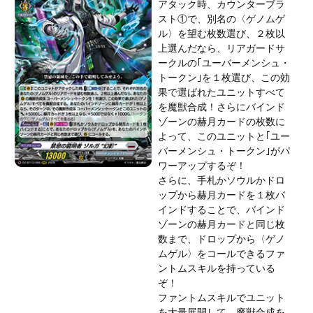
アタック時、カウンターブラ
スト①で、別名の〈ゲノムゲ
ル〉を望む枚数選び、２枚以
上選んだなら、リアガードサ
ークルの｢ユーバーメンシュ・
トークン｣を１枚選び、この効
果で選ばれたユニットすべて
を魔獣合成！さらにバインド
ゾーンの赫月カードの枚数に
よって、このユニットと｢ユー
バーメンシュ・トークン｣がパ
ワーアップするぞ！
さらに、手札かソウルかドロ
ップから赫月カードを１枚バ
インドすることで、バインド
ゾーンの赫月カードと同じ枚
数まで、ドロップから〈ゲノ
ムゲル〉をコールできるファ
ントムスキルを持っている
ぞ！
ファントムスキルでユニット
を大量展開して、魔獣合成を