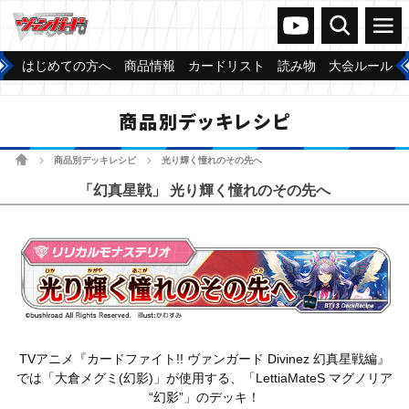
ヴァンガードch
検索
メニュー
はじめての方へ
商品情報
カードリスト
読み物
大会ルール
商品別デッキレシピ
ホーム
商品別デッキレシピ
光り輝く憧れのその先へ
>
>
「幻真星戦」 光り輝く憧れのその先へ
TVアニメ『カードファイト!! ヴァンガード Divinez 幻真星戦編』
では「大倉メグミ(幻影)」が使用する、「LettiaMateS マグノリア
“幻影”」のデッキ！