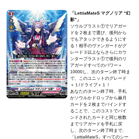
「LettiaMateS マグノリア “幻
影”」
ソウルブラスト①でリアガー
ドを２枚まで選び、後列から
でもアタックできるようにす
る！相手のヴァンガードがグ
レード３以上ならさらにカウ
ンターブラスト①で後列のリ
アガードすべてのパワー＋
10000し、次のターン終了時ま
で、このユニットのグレード
＋１/ドライブ＋１！
あなたのターン終了時、手札
かソウルかドロップから赫月
カードを２枚までバインドす
ることで、このコストでバイ
ンドされたカードと同じ枚数
までリアガードを手札に戻
し、次のターン終了時まで、
「LettiaMateS」すべてのシー