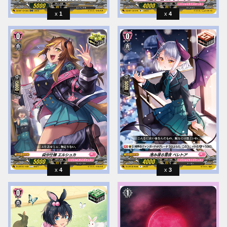
1
4
4
3