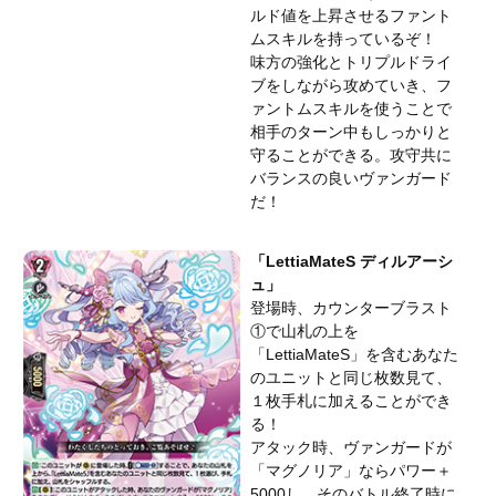
ルド値を上昇させるファント
ムスキルを持っているぞ！
味方の強化とトリプルドライ
ブをしながら攻めていき、フ
ァントムスキルを使うことで
相手のターン中もしっかりと
守ることができる。攻守共に
バランスの良いヴァンガード
だ！
「LettiaMateS ディルアーシ
ュ」
登場時、カウンターブラスト
①で山札の上を
「LettiaMateS」を含むあなた
のユニットと同じ枚数見て、
１枚手札に加えることができ
る！
アタック時、ヴァンガードが
「マグノリア」ならパワー＋
5000し、そのバトル終了時に