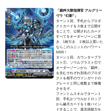
「裁秤大隊指揮官 アルグリー
ヴラ “幻影”」
ターン１回、手札からプロダ
クトカードを３枚まで公開す
ることで、公開されたカード
すべてをオーダーゾーンに置
き、1枚引き、２枚以上置いた
ならこのユニットのパワー＋
5000！
ターン１回、カウンターブラ
スト①、ソウルブラスト①で
オーダーゾーンから「裁秤」
を含むそれぞれ別名のプロダ
クトを相手のヴァンガードの
グレードと同じ枚数まで稼働
させるぞ。
ファントムスキルでターン１
回、手札かソウルかドロップ
から赫月カードを１枚バイン
ドすることで、過充填能力を