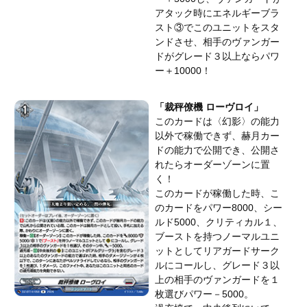
アタック時にエネルギーブラ
スト③でこのユニットをスタ
ンドさせ、相手のヴァンガー
ドがグレード３以上ならパワ
ー＋10000！
「裁秤僚機 ローヴロイ」
このカードは〈幻影〉の能力
以外で稼働できず、赫月カー
ドの能力で公開でき、公開さ
れたらオーダーゾーンに置
く！
このカードが稼働した時、こ
のカードをパワー8000、シー
ルド5000、クリティカル１、
ブーストを持つノーマルユニ
ットとしてリアガードサーク
ルにコールし、グレード３以
上の相手のヴァンガードを１
枚選びパワー－5000。