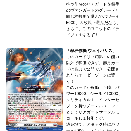
持つ別名のリアガードを相手
のヴァンガードのグレードと
同じ枚数まで選んでパワー＋
5000、３枚以上選んだなら、
さらに、このユニットのドラ
イブ＋１するぞ！
「裁秤僚機 ウェイバリス」
このカードは〈幻影〉の能力
以外で稼働できず、赫月カー
ドの能力で公開でき、公開さ
れたらオーダーゾーンに置
く！
このカードが稼働した時、パ
ワー10000、シールド10000、
クリティカル１、インターセ
プトを持つノーマルユニット
としてリアガードサークルに
コールし１枚引くぞ。
過充填で、アタック時にパワ
ー＋5000し、ヴァンガードが