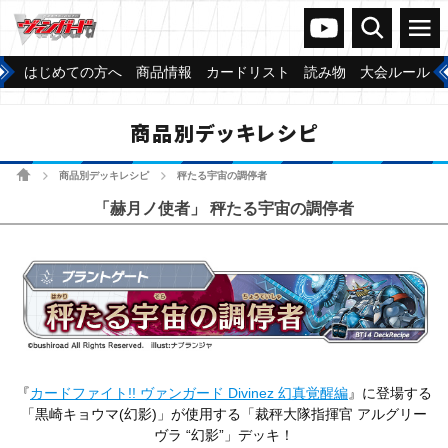
ヴァンガードch
検索
メニュー
はじめての方へ
商品情報
カードリスト
読み物
大会ルール
商品別デッキレシピ
ホーム
商品別デッキレシピ
秤たる宇宙の調停者
>
>
「赫月ノ使者」 秤たる宇宙の調停者
『
カードファイト!! ヴァンガード Divinez 幻真覚醒編
』に登場する
「黒崎キョウマ(幻影)」が使用する「裁秤大隊指揮官 アルグリー
ヴラ “幻影”」デッキ！