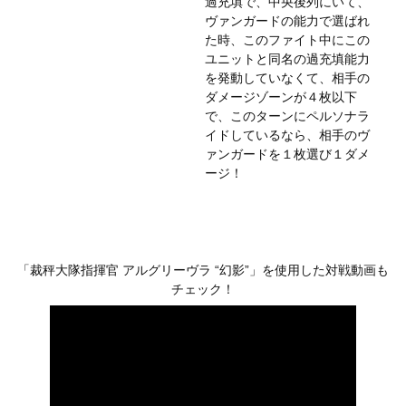
過充填で、中央後列にいて、
ヴァンガードの能力で選ばれ
た時、このファイト中にこの
ユニットと同名の過充填能力
を発動していなくて、相手の
ダメージゾーンが４枚以下
で、このターンにペルソナラ
イドしているなら、相手のヴ
ァンガードを１枚選び１ダメ
ージ！
「裁秤大隊指揮官 アルグリーヴラ “幻影”」を使用した対戦動画も
チェック！