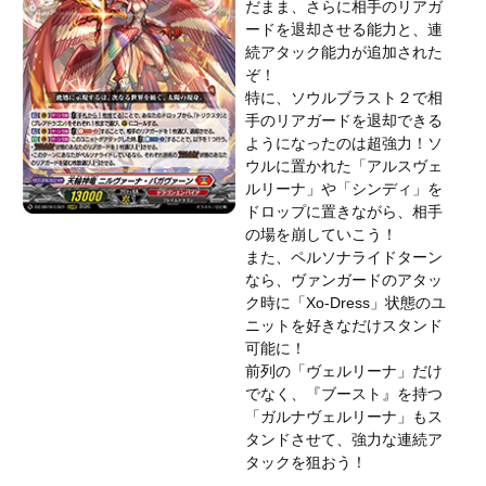
だまま、さらに相手のリアガ
ードを退却させる能力と、連
続アタック能力が追加された
ぞ！
特に、ソウルブラスト２で相
手のリアガードを退却できる
ようになったのは超強力！ソ
ウルに置かれた「アルスヴェ
ルリーナ」や「シンディ」を
ドロップに置きながら、相手
の場を崩していこう！
また、ペルソナライドターン
なら、ヴァンガードのアタッ
ク時に「Xo-Dress」状態のユ
ニットを好きなだけスタンド
可能に！
前列の「ヴェルリーナ」だけ
でなく、『ブースト』を持つ
「ガルナヴェルリーナ」もス
タンドさせて、強力な連続ア
タックを狙おう！