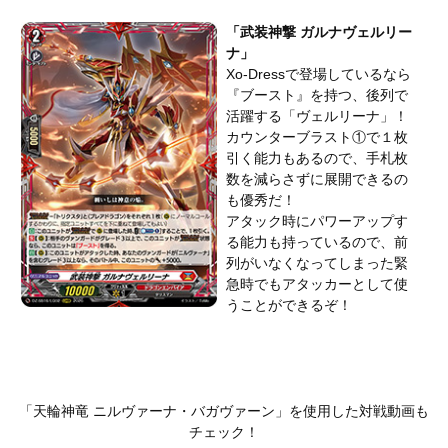
「武装神撃 ガルナヴェルリー
ナ」
Xo-Dressで登場しているなら
『ブースト』を持つ、後列で
活躍する「ヴェルリーナ」！
カウンターブラスト①で１枚
引く能力もあるので、手札枚
数を減らさずに展開できるの
も優秀だ！
アタック時にパワーアップす
る能力も持っているので、前
列がいなくなってしまった緊
急時でもアタッカーとして使
うことができるぞ！
「天輪神竜 ニルヴァーナ・バガヴァーン」を使用した対戦動画も
チェック！