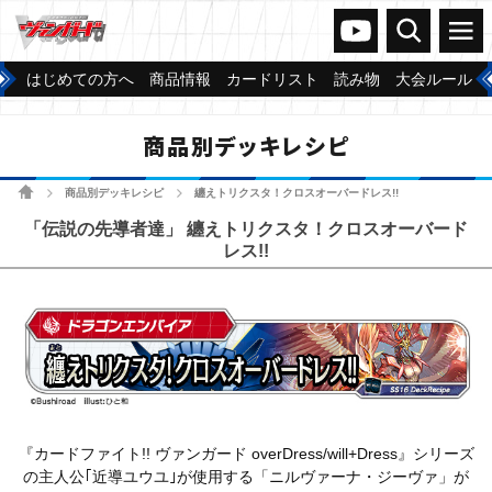
ヴァンガードch
検索
メニュー
はじめての方へ
商品情報
カードリスト
読み物
大会ルール
商品別デッキレシピ
ホーム
商品別デッキレシピ
纏えトリクスタ！クロスオーバードレス!!
>
>
「伝説の先導者達」 纏えトリクスタ！クロスオーバード
レス!!
『カードファイト!! ヴァンガード overDress/will+Dress』シリーズ
の主人公｢近導ユウユ｣が使用する「ニルヴァーナ・ジーヴァ」が