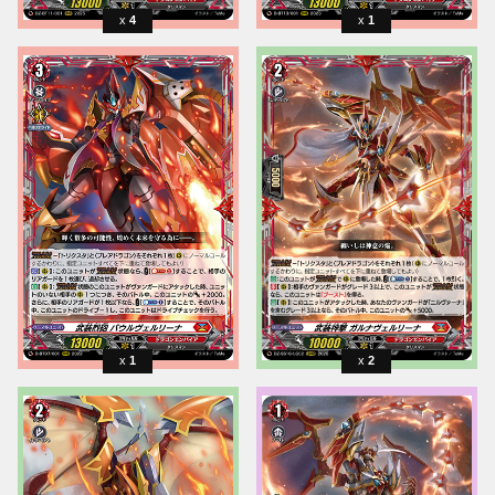
4
1
1
2