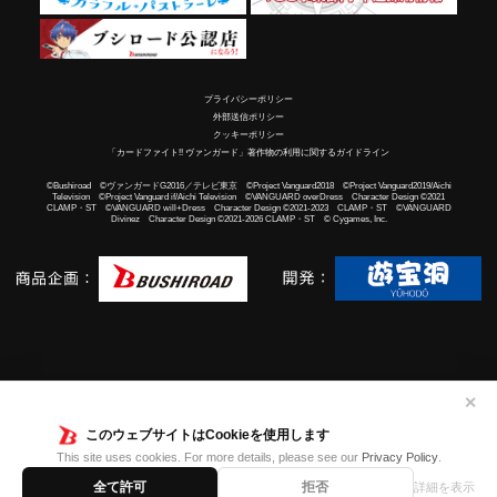
プライバシーポリシー
外部送信ポリシー
クッキーポリシー
「カードファイト!! ヴァンガード」著作物の利用に関するガイドライン
©Bushiroad ©ヴァンガードG2016／テレビ東京 ©Project Vanguard2018 ©Project Vanguard2019/Aichi
Television ©Project Vanguard if/Aichi Television ©VANGUARD overDress Character Design ©2021
CLAMP・ST ©VANGUARD will+Dress Character Design ©2021-2023 CLAMP・ST ©VANGUARD
Divinez Character Design ©2021-2026 CLAMP・ST © Cygames, Inc.
✕
このウェブサイトはCookieを使用します
This site uses cookies. For more details, please see our
Privacy Policy
.
全て許可
拒否
詳細を表示