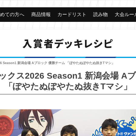
じめての方へ
商品情報
カードリスト
読み物
大会ルー
入賞者デッキレシピ
 Season1 新潟会場 Aブロック 優勝チーム 「ぽやたぬぽやたぬ抜きTマシ」
ス2026 Season1 新潟会場 
「ぽやたぬぽやたぬ抜きTマシ」