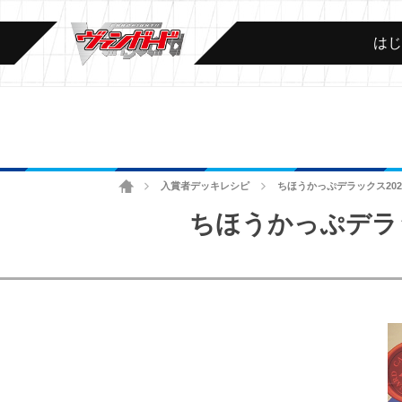
は
ホーム
入賞者デッキレシピ
ちほうかっぷデラックス2026
>
>
ちほうかっぷデラック