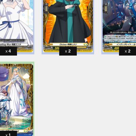
4
2
2
1