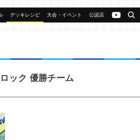
ル
デッキレシピ
大会・イベント
公認店
カード
大会
公認店舗
その他
ヴァンガードch
検索
Aブロック 優勝チーム