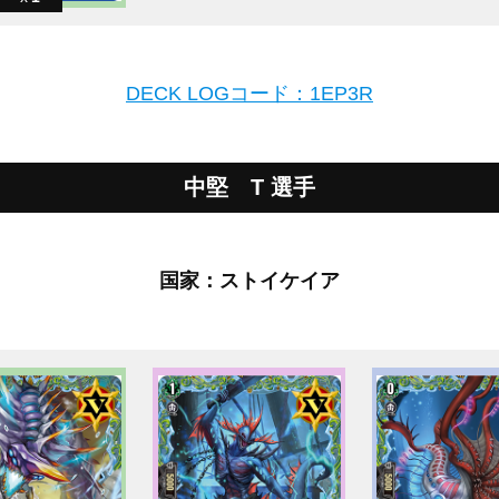
DECK LOGコード：1EP3R
中堅 T 選手
国家：ストイケイア