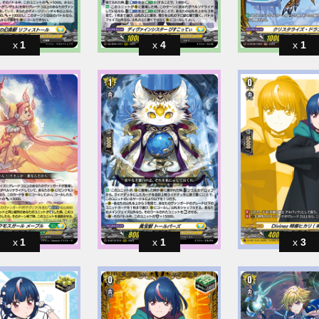
1
4
1
1
1
3