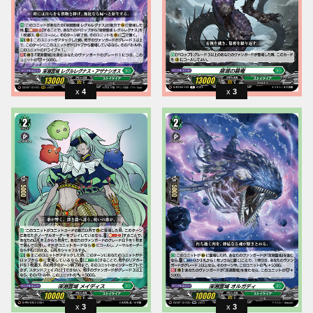
4
3
3
3