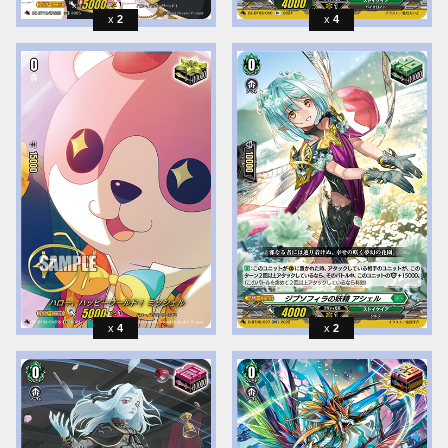
2
4
4
2