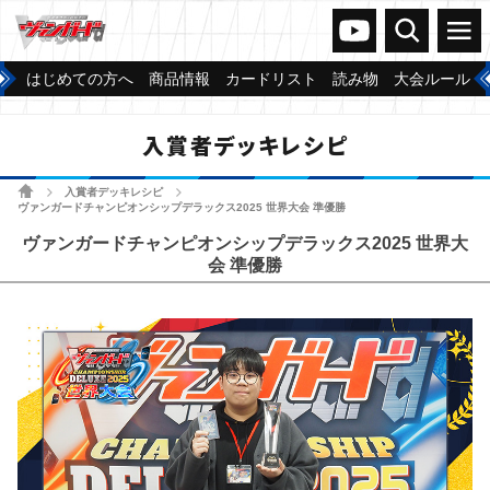
ヴァンガードch
検索
メニュー
はじめての方へ
商品情報
カードリスト
読み物
大会ルール
入賞者デッキレシピ
ホーム
入賞者デッキレシピ
>
>
ヴァンガードチャンピオンシップデラックス2025 世界大会 準優勝
ヴァンガードチャンピオンシップデラックス2025 世界大
会 準優勝