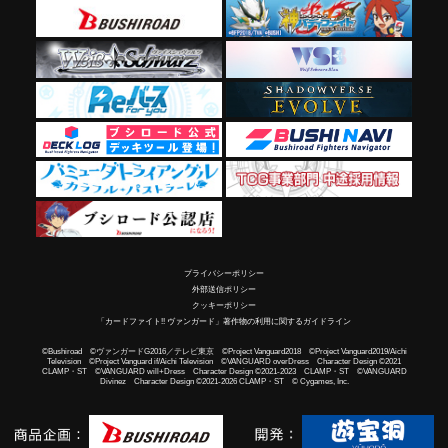
プライバシーポリシー
外部送信ポリシー
クッキーポリシー
「カードファイト!! ヴァンガード」著作物の利用に関するガイドライン
©Bushiroad ©ヴァンガードG2016／テレビ東京 ©Project Vanguard2018 ©Project Vanguard2019/Aichi
Television ©Project Vanguard if/Aichi Television ©VANGUARD overDress Character Design ©2021
CLAMP・ST ©VANGUARD will+Dress Character Design ©2021-2023 CLAMP・ST ©VANGUARD
Divinez Character Design ©2021-2026 CLAMP・ST © Cygames, Inc.