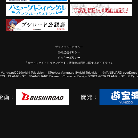
プライバシーポリシー
外部送信ポリシー
クッキーポリシー
「カードファイト!! ヴァンガード」著作物の利用に関するガイドライン
2019/Aichi Television ©Project Vanguard if/Aichi Television ©VANGUARD overDress
023 CLAMP・ST ©VANGUARD Divinez Character Design ©2021-2026 CLAMP・ST © Cygam