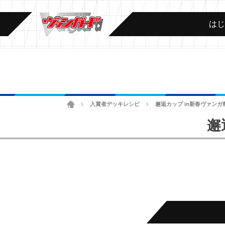
は
ホーム
入賞者デッキレシピ
邂逅カップ in新春ヴァンガ祭2
>
>
邂