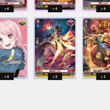
4
4
4
4
3
1