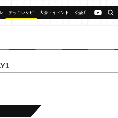
ル
デッキレシピ
大会・イベント
公認店
カード
大会
公認店舗
その他
ヴァンガードch
検索
Y1