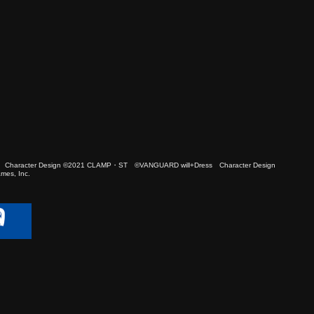
 Character Design ©2021 CLAMP・ST ©VANGUARD will+Dress Character Design
es, Inc.