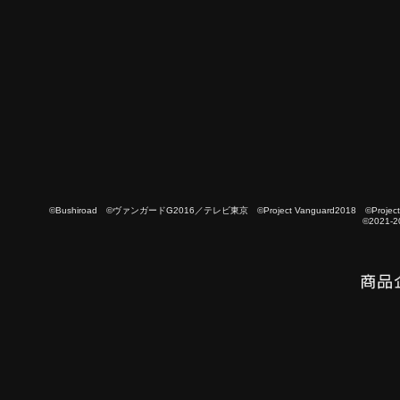
©Bushiroad ©ヴァンガードG2016／テレビ東京 ©Project Vanguard2018 ©Project Vanguard
©2021-2