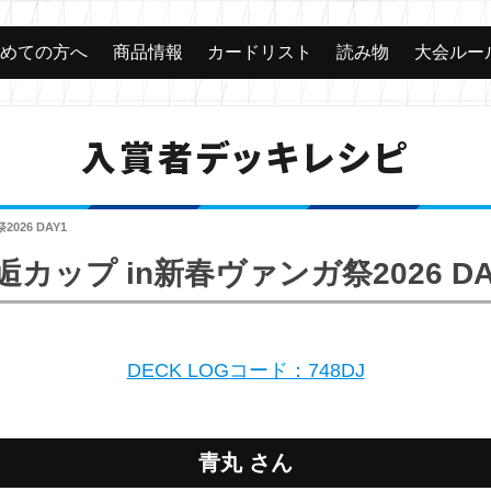
じめての方へ
商品情報
カードリスト
読み物
大会ルー
入賞者デッキレシピ
026 DAY1
逅カップ in新春ヴァンガ祭2026 DA
DECK LOGコード：748DJ
青丸 さん