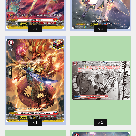
3
1
1
1