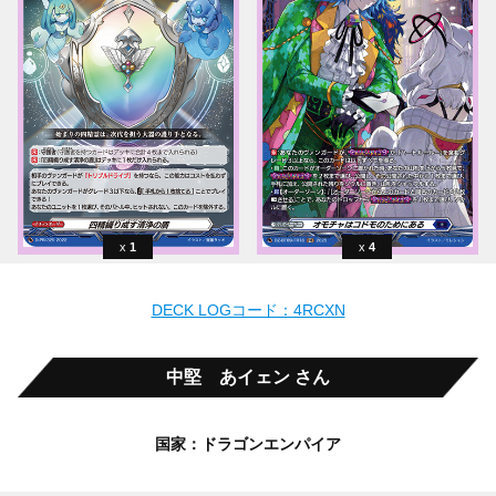
1
4
DECK LOGコード：4RCXN
中堅 あイェン さん
国家：ドラゴンエンパイア