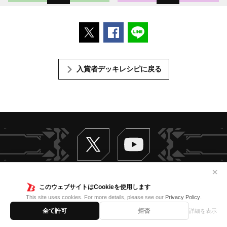
ポストする
Facebookでシェアする
LINEで送る
入賞者デッキレシピに戻る
Twitter
ヴァンガードch
✕
TOP
このウェブサイトはCookieを使用します
This site uses cookies. For more details, please see our
Privacy Policy
.
はじめての方へ
お知らせ
商品情報
カードリスト
読み物
Q&A
全て許可
拒否
詳細を表示
大会ルール
デッキレシピ
大会・イベント