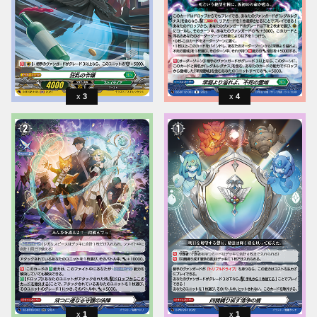
3
4
1
1