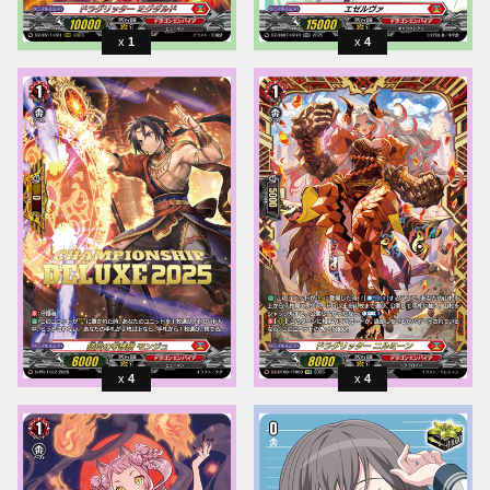
1
4
4
4