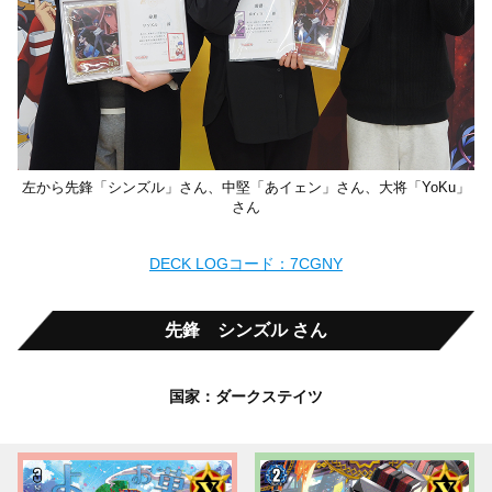
左から先鋒「シンズル」さん、中堅「あイェン」さん、大将「YoKu」
さん
DECK LOGコード：7CGNY
先鋒 シンズル さん
国家：ダークステイツ