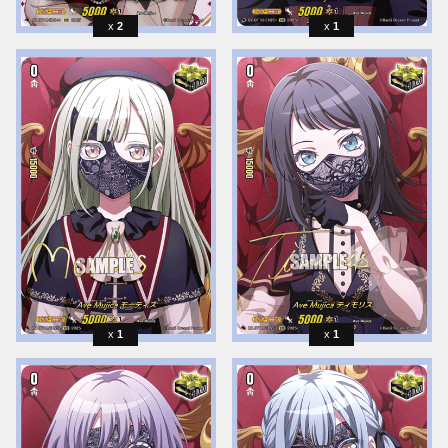
2
1
1
1