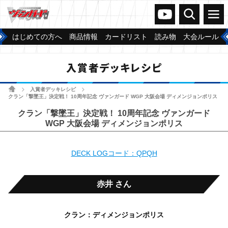
ヴァンガードch
検索
メニュー
はじめての方へ
商品情報
カードリスト
読み物
大会ルール
入賞者デッキレシピ
ホーム
入賞者デッキレシピ
>
>
クラン「撃墜王」決定戦！ 10周年記念 ヴァンガード WGP 大阪会場 ディメンジョンポリス
クラン「撃墜王」決定戦！ 10周年記念 ヴァンガード
WGP 大阪会場 ディメンジョンポリス
DECK LOGコード：QPQH
赤井 さん
クラン：ディメンジョンポリス