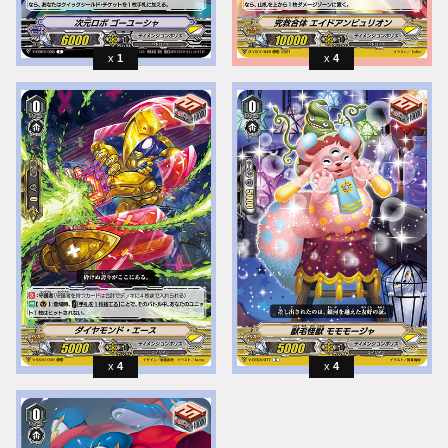
1
4
4
4