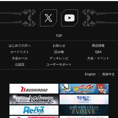
Twitter
ヴァンガードch
TOP
はじめての方へ
お知らせ
商品情報
カードリスト
読み物
Q&A
大会ルール
デッキレシピ
大会・イベント
公認店
ユーザーサポート
English
简体中文