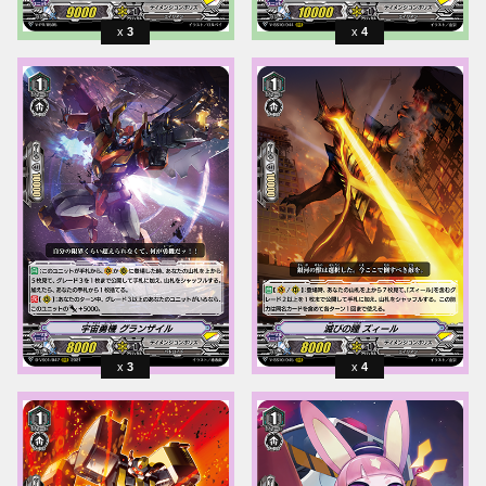
3
4
3
4