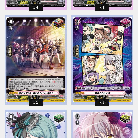
4
1
1
3