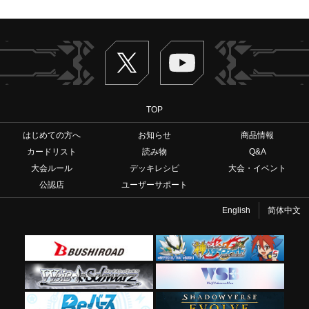
Twitter
ヴァンガードch
TOP
はじめての方へ
お知らせ
商品情報
カードリスト
読み物
Q&A
大会ルール
デッキレシピ
大会・イベント
公認店
ユーザーサポート
English
简体中文