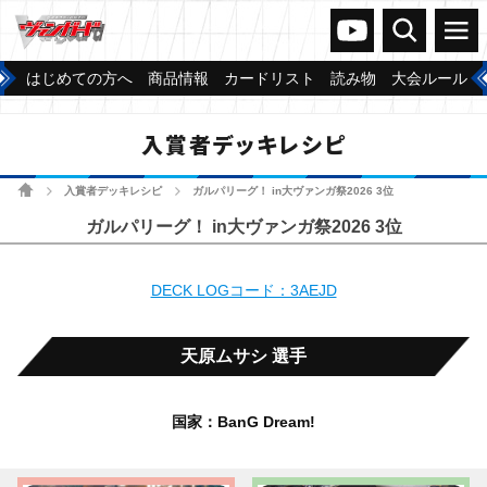
ヴァンガードch
検索
メニュー
はじめての方へ
商品情報
カードリスト
読み物
大会ルール
入賞者デッキレシピ
ホーム
入賞者デッキレシピ
ガルパリーグ！ in大ヴァンガ祭2026 3位
>
>
ガルパリーグ！ in大ヴァンガ祭2026 3位
DECK LOGコード：3AEJD
天原ムサシ 選手
国家：BanG Dream!