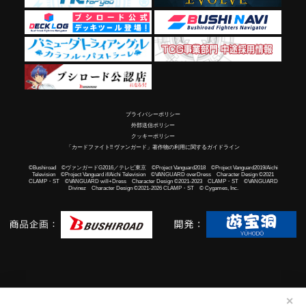
プライバシーポリシー
外部送信ポリシー
クッキーポリシー
「カードファイト!! ヴァンガード」著作物の利用に関するガイドライン
©Bushiroad ©ヴァンガードG2016／テレビ東京 ©Project Vanguard2018 ©Project Vanguard2019/Aichi
Television ©Project Vanguard if/Aichi Television ©VANGUARD overDress Character Design ©2021
CLAMP・ST ©VANGUARD will+Dress Character Design ©2021-2023 CLAMP・ST ©VANGUARD
Divinez Character Design ©2021-2026 CLAMP・ST © Cygames, Inc.
✕