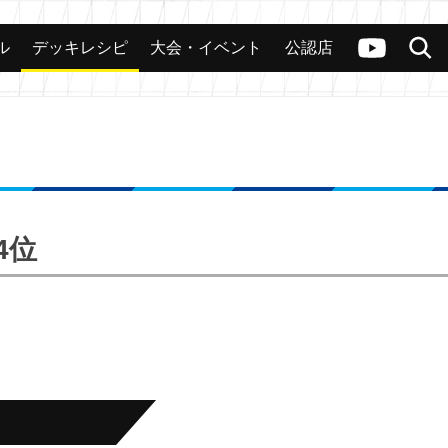
ル
デッキレシピ
大会・イベント
公認店
カード
大会
公認店舗
その他
ヴァンガードch
検索
4位