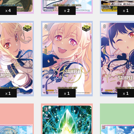
4
2
1
1
1
1