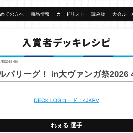
じめての方へ
商品情報
カードリスト
読み物
大会ルー
入賞者デッキレシピ
祭2026 4位
ルパリーグ！ in大ヴァンガ祭2026 
DECK LOGコード：4JKPV
れぇる 選手