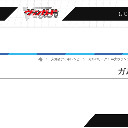
は
ホーム
入賞者デッキレシピ
ガルパリーグ！ in大ヴァンガ
>
>
ガ