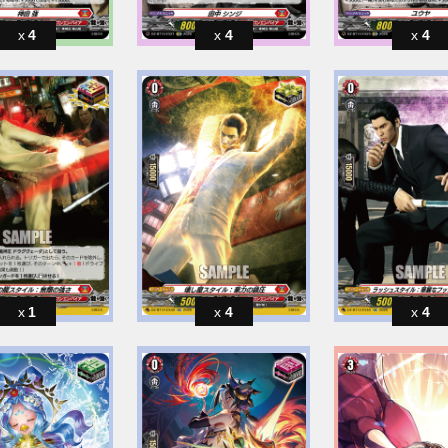
4
4
4
1
4
4