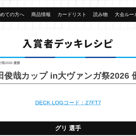
じめての方へ
商品情報
カードリスト
読み物
大会ルー
入賞者デッキレシピ
祭2026 優勝
田俊哉カップ in大ヴァンガ祭2026 
DECK LOGコード：27FT7
グリ 選手