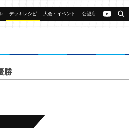
ル
デッキレシピ
大会・イベント
公認店
カード
大会
公認店舗
その他
ヴァンガードch
検索
優勝