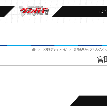
は
ホーム
入賞者デッキレシピ
宮田俊哉カップ in大ヴァンガ
>
>
宮