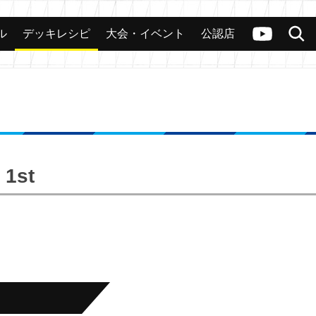
ル
デッキレシピ
大会・イベント
公認店
カード
大会
公認店舗
その他
ヴァンガードch
検索
 1st