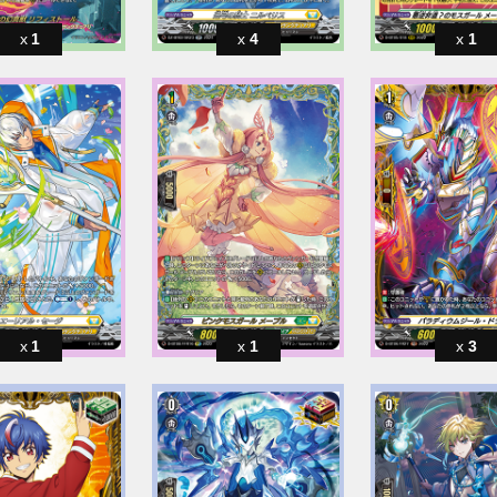
1
4
1
1
1
3