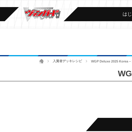
は
ホーム
入賞者デッキレシピ
WGP Deluxe 2025 Korea –
>
>
WGP