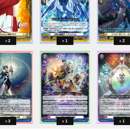
2
1
2
3
1
1