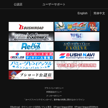
公認店
ユーザーサポート
English
简体中文
プライバシーポリシー
外部送信ポリシー
クッキーポリシー
「カードファイト!! ヴァンガード」著作物の利用に関するガイドライン
©Bushiroad ©ヴァンガードG2016／テレビ東京 ©Project Vanguard2018 ©Project Vanguard2019/Aichi