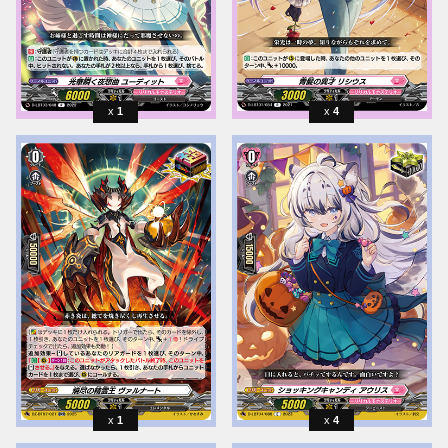
1
4
1
4