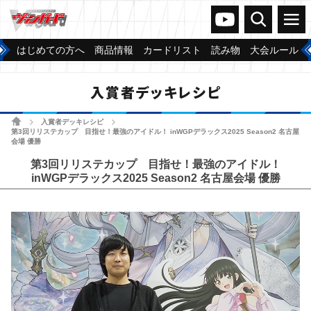
ヴァンガードch
検索
メニュー
はじめての方へ
商品情報
カードリスト
読み物
大会ルール
入賞者デッキレシピ
ホーム
入賞者デッキレシピ
>
>
第3回リリステカップ 目指せ！最強のアイドル！ inWGPデラックス2025 Season2 名古屋
会場 優勝
第3回リリステカップ 目指せ！最強のアイドル！
inWGPデラックス2025 Season2 名古屋会場 優勝