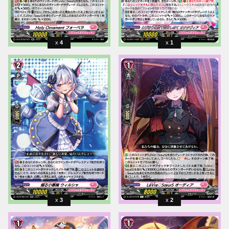
4
1
3
2