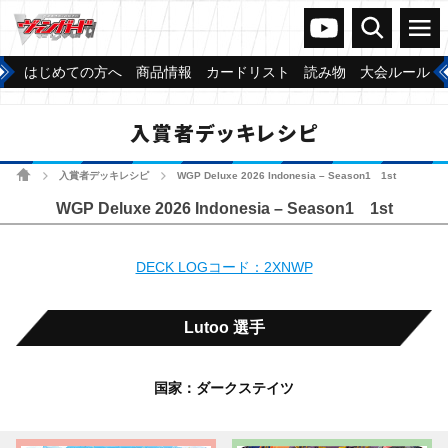
ヴァンガードch
検索
メニュー
はじめての方へ
商品情報
カードリスト
読み物
大会ルール
入賞者デッキレシピ
ホーム
入賞者デッキレシピ
WGP Deluxe 2026 Indonesia – Season1 1st
>
>
WGP Deluxe 2026 Indonesia – Season1 1st
DECK LOGコード：2XNWP
Lutoo 選手
国家：ダークステイツ