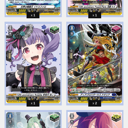
1
1
1
2