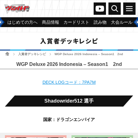
ヴァンガードch
検索
メニュー
はじめての方へ
商品情報
カードリスト
読み物
大会ルール
入賞者デッキレシピ
ホーム
入賞者デッキレシピ
WGP Deluxe 2026 Indonesia – Season1 2nd
>
>
WGP Deluxe 2026 Indonesia – Season1 2nd
DECK LOGコード：7PA7M
Shadowrider512 選手
国家：ドラゴンエンパイア