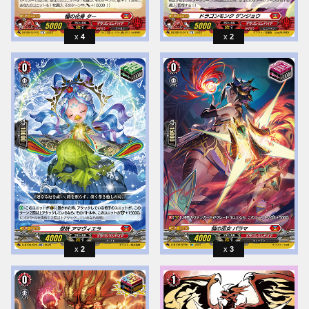
4
2
2
3