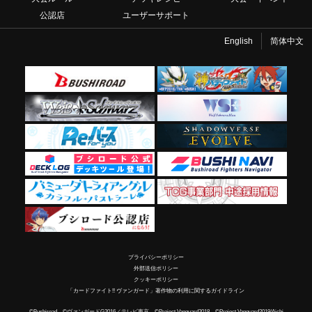
公認店
ユーザーサポート
English
简体中文
プライバシーポリシー
外部送信ポリシー
クッキーポリシー
「カードファイト!! ヴァンガード」著作物の利用に関するガイドライン
©Bushiroad ©ヴァンガードG2016／テレビ東京 ©Project Vanguard2018 ©Project Vanguard2019/Aichi