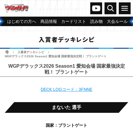
ヴァンガードch
検索
メニュー
はじめての方へ
商品情報
カードリスト
読み物
大会ルール
入賞者デッキレシピ
ホーム
入賞者デッキレシピ
>
>
WGPデラックス2026 Season1 愛知会場 国家最強決定戦！ ブラントゲート
WGPデラックス2026 Season1 愛知会場 国家最強決定
戦！ ブラントゲート
DECK LOGコード：3FNNE
まないた 選手
国家：ブラントゲート