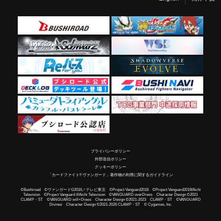
プライバシーポリシー
外部送信ポリシー
クッキーポリシー
「カードファイト!! ヴァンガード」著作物の利用に関するガイドライン
©Bushiroad ©ヴァンガードG2016／テレビ東京 ©Project Vanguard2018 ©Project Vanguard2019/Aichi
Television ©Project Vanguard if/Aichi Television ©VANGUARD overDress Character Design ©2021
CLAMP・ST ©VANGUARD will+Dress Character Design ©2021-2023 CLAMP・ST ©VANGUARD
Divinez Character Design ©2021-2026 CLAMP・ST © Cygames, Inc.