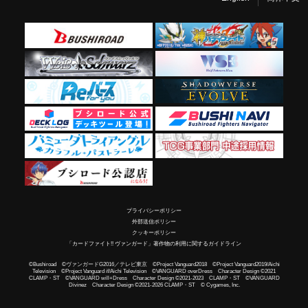
プライバシーポリシー
外部送信ポリシー
クッキーポリシー
「カードファイト!! ヴァンガード」著作物の利用に関するガイドライン
©Bushiroad ©ヴァンガードG2016／テレビ東京 ©Project Vanguard2018 ©Project Vanguard2019/Aichi
Television ©Project Vanguard if/Aichi Television ©VANGUARD overDress Character Design ©2021
CLAMP・ST ©VANGUARD will+Dress Character Design ©2021-2023 CLAMP・ST ©VANGUARD
Divinez Character Design ©2021-2026 CLAMP・ST © Cygames, Inc.