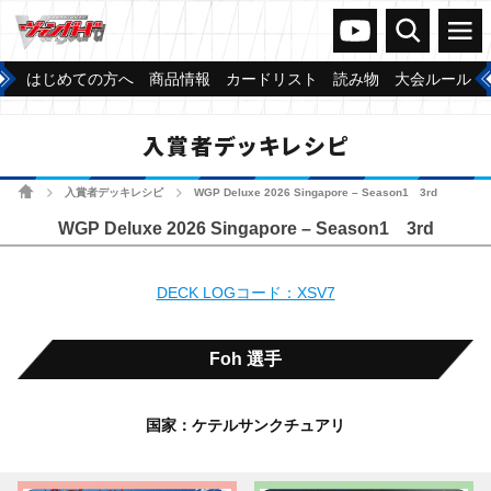
ヴァンガードch
検索
メニュー
はじめての方へ
商品情報
カードリスト
読み物
大会ルール
入賞者デッキレシピ
ホーム
入賞者デッキレシピ
WGP Deluxe 2026 Singapore – Season1 3rd
>
>
WGP Deluxe 2026 Singapore – Season1 3rd
DECK LOGコード：XSV7
Foh 選手
国家：ケテルサンクチュアリ