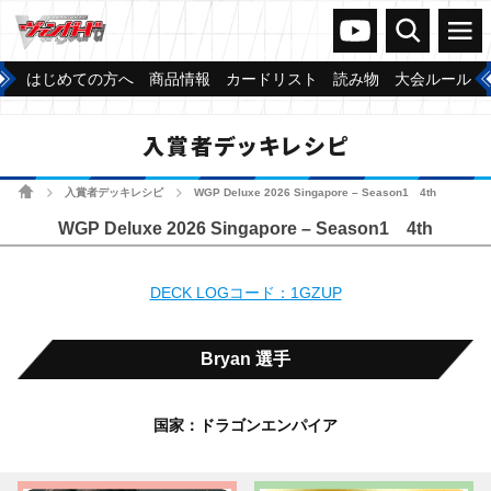
ヴァンガードch
検索
メニュー
はじめての方へ
商品情報
カードリスト
読み物
大会ルール
入賞者デッキレシピ
ホーム
入賞者デッキレシピ
WGP Deluxe 2026 Singapore – Season1 4th
>
>
WGP Deluxe 2026 Singapore – Season1 4th
DECK LOGコード：1GZUP
Bryan 選手
国家：ドラゴンエンパイア