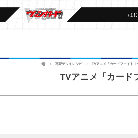
は
ホーム
再現デッキレシピ
TVアニメ「カードファイト!! ヴ
>
>
TVアニメ「カードファ