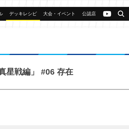
ル
デッキレシピ
大会・イベント
公認店
カード
大会
公認店舗
その他
ヴァンガードch
検索
真星戦編」 #06 存在