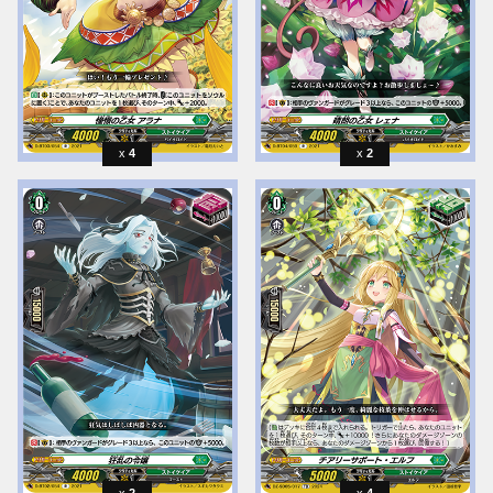
4
2
2
4