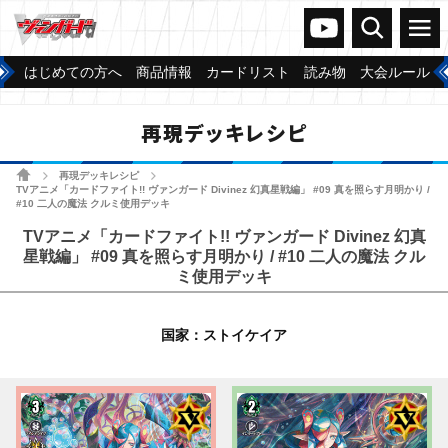
ヴァンガードch
検索
メニュー
はじめての方へ
商品情報
カードリスト
読み物
大会ルール
再現デッキレシピ
ホーム
再現デッキレシピ
>
>
TVアニメ「カードファイト!! ヴァンガード Divinez 幻真星戦編」 #09 真を照らす月明かり /
#10 二人の魔法 クルミ使用デッキ
TVアニメ「カードファイト!! ヴァンガード Divinez 幻真
星戦編」 #09 真を照らす月明かり / #10 二人の魔法 クル
ミ使用デッキ
国家：ストイケイア