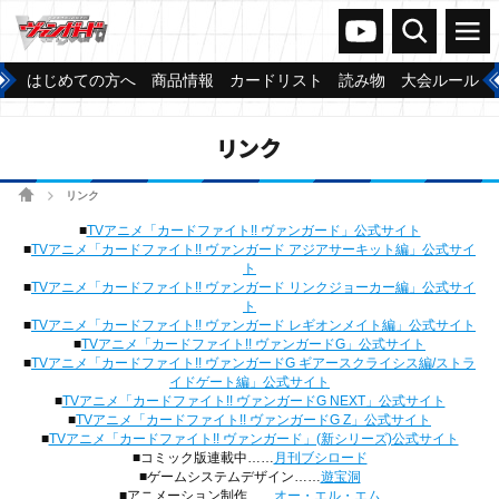
ヴァンガードch
検索
メニュー
はじめての方へ
商品情報
カードリスト
読み物
大会ルール
リンク
ホーム
リンク
>
■
TVアニメ「カードファイト!! ヴァンガード」公式サイト
■
TVアニメ「カードファイト!! ヴァンガード アジアサーキット編」公式サイ
ト
■
TVアニメ「カードファイト!! ヴァンガード リンクジョーカー編」公式サイ
ト
■
TVアニメ「カードファイト!! ヴァンガード レギオンメイト編」公式サイト
■
TVアニメ「カードファイト!! ヴァンガードG」公式サイト
■
TVアニメ「カードファイト!! ヴァンガードG ギアースクライシス編/ストラ
イドゲート編」公式サイト
■
TVアニメ「カードファイト!! ヴァンガードG NEXT」公式サイト
■
TVアニメ「カードファイト!! ヴァンガードG Z」公式サイト
■
TVアニメ「カードファイト!! ヴァンガード」(新シリーズ)公式サイト
■コミック版連載中……
月刊ブシロード
■ゲームシステムデザイン……
遊宝洞
■アニメーション制作……
オー・エル・エム