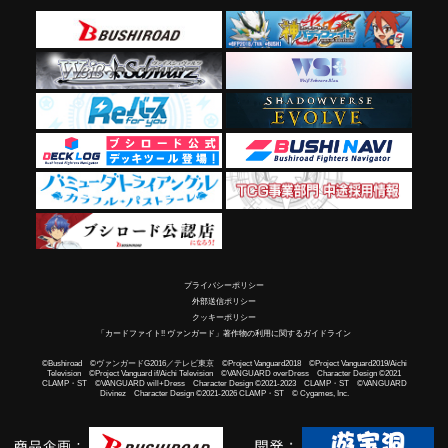
プライバシーポリシー
外部送信ポリシー
クッキーポリシー
「カードファイト!! ヴァンガード」著作物の利用に関するガイドライン
©Bushiroad ©ヴァンガードG2016／テレビ東京 ©Project Vanguard2018 ©Project Vanguard2019/Aichi
Television ©Project Vanguard if/Aichi Television ©VANGUARD overDress Character Design ©2021
CLAMP・ST ©VANGUARD will+Dress Character Design ©2021-2023 CLAMP・ST ©VANGUARD
Divinez Character Design ©2021-2026 CLAMP・ST © Cygames, Inc.