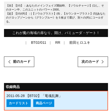
【自】【(V)】：あなたのメインフェイズ開始時、【ソウルチャージ】(1)し、そ
のターン中、このユニットのパワー＋2000。
【起】【(V)/(R)】：[【ソウルブラスト】(8)，【カウンターブラスト】(5)]あなた
のドロップゾーンから《グランブルー》を５枚まで選び、別々の(R)にコールす
る。
これが魔の海域の扉なり。開け、バミューダ・ゲート！
BT02/011
RR
前田ヒロユキ
前のカード
次のカード
収録商品
2011-05-28
【BT02】「竜魂乱舞」
カードリスト
商品ページ