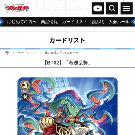
ヴァンガードch
検索
メニュー
はじめての方へ
商品情報
カードリスト
読み物
大会ルール
カードリスト
ホーム
カードリスト
魔の海域の王 バスカーク
>
>
【BT02】「竜魂乱舞」