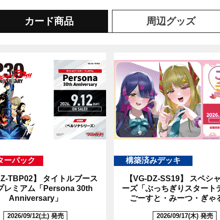
カード商品
周辺
グッズ
ターパック
構築済みデッキ
Z-TBP02】
タイトルブース
【VG-DZ-SS19】
スペシャ
レミアム「Persona 30th
ーズ「ぶっちぎりスター
Anniversary」
ごーすと・みーつ・ぎゃ
2026/09/12(土) 発売
2026/09/17(木) 発売