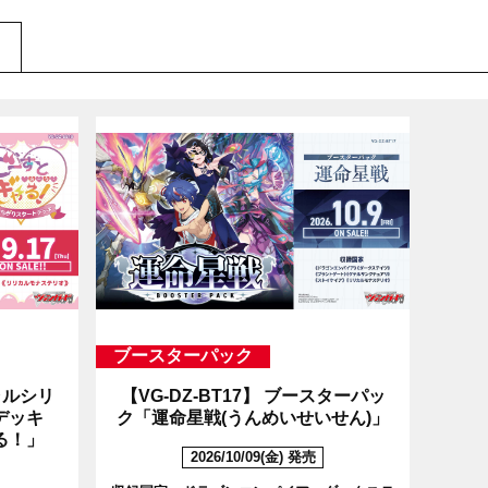
ブースターパック
ルシリ
【VG-DZ-BT17】
ブースターパッ
トデッキ
ク「運命星戦(うんめいせいせん)」
る！」
2026/10/09(金) 発売