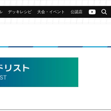
ル
デッキレシピ
大会・イベント
公認店
カード
大会
公認店舗
その他
ヴァンガードch
検索