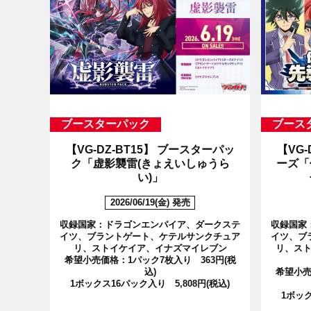
ブースターパック
ブース
【VG-DZ-BT15】
ブースターパッ
【VG-
ク「虚影襲雷(きょえいしゅうら
ーズ「
い)」
2026/06/19(金) 発売
収録国家：ドラゴンエンパイア、ダークステ
収録国家
イツ、ブラントゲート、ケテルサンクチュア
イツ、ブ
リ、ストイケイア、イナズマイレブン
リ、ス
希望小売価格：1パック7枚入り 363円(税
込)
希望小売
1ボックス16パック入り 5,808円(税込)
1ボック