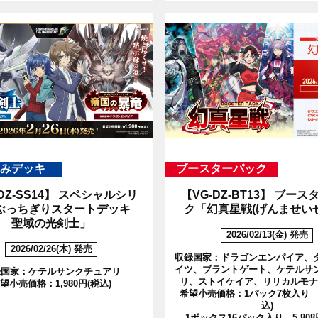
みデッキ
ブースターパック
DZ-SS14】
スペシャルシリ
【VG-DZ-BT13】
ブースタ
ぶっちぎりスタートデッキ
ク「幻真星戦(げんませい
聖域の光剣士」
2026/02/13(金) 発売
2026/02/26(木) 発売
収録国家：ドラゴンエンパイア、
イツ、ブラントゲート、ケテルサ
録国家：ケテルサンクチュアリ
リ、ストイケイア、リリカルモナ
望小売価格：1,980円(税込)
希望小売価格：1パック7枚入り 3
込)
1ボックス16パック入り 5,808