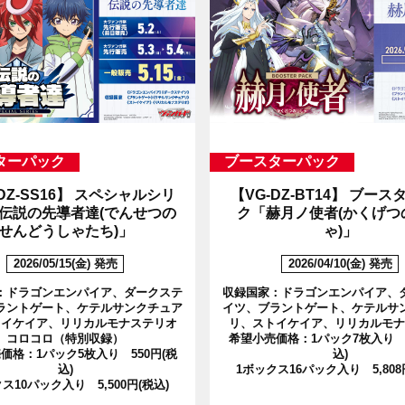
ターパック
ブースターパック
DZ-SS16】
スペシャルシリ
【VG-DZ-BT14】
ブースタ
伝説の先導者達(でんせつの
ク「赫月ノ使者(かくげつ
せんどうしゃたち)」
ゃ)」
2026/05/15(金) 発売
2026/04/10(金) 発売
：ドラゴンエンパイア、ダークステ
収録国家：ドラゴンエンパイア、
ラントゲート、ケテルサンクチュア
イツ、ブラントゲート、ケテルサ
トイケイア、リリカルモナステリオ
リ、ストイケイア、リリカルモナ
コロコロ（特別収録）
希望小売価格：1パック7枚入り 3
価格：1パック5枚入り 550円(税
込)
込)
1ボックス16パック入り 5,808
ス10パック入り 5,500円(税込)