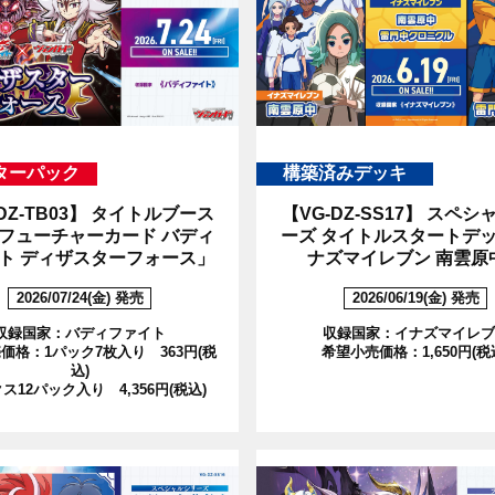
ターパック
構築済みデッキ
DZ-TB03】
タイトルブース
【VG-DZ-SS17】
スペシャ
フューチャーカード バディ
ーズ タイトルスタートデ
ト ディザスターフォース」
ナズマイレブン 南雲原
2026/07/24(金) 発売
2026/06/19(金) 発売
収録国家：バディファイト
収録国家：イナズマイレブ
価格：1パック7枚入り 363円(税
希望小売価格：1,650円(税
込)
ス12パック入り 4,356円(税込)