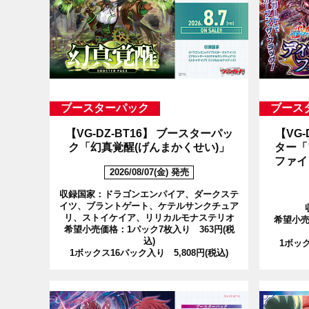
ブースターパック
ブース
【VG-DZ-BT16】
ブースターパッ
【VG-
ク「幻真覚醒(げんまかくせい)」
ター「
ファイ
2026/08/07(金) 発売
収録国家：ドラゴンエンパイア、ダークステ
イツ、ブラントゲート、ケテルサンクチュア
リ、ストイケイア、リリカルモナステリオ
希望小売
希望小売価格：1パック7枚入り 363円(税
込)
1ボック
1ボックス16パック入り 5,808円(税込)