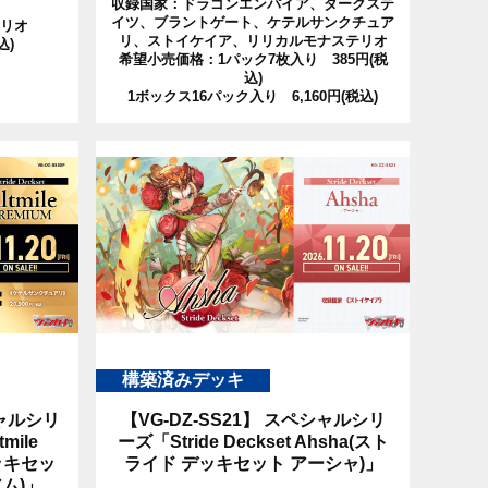
収録国家：ドラゴンエンパイア、ダークステ
イツ、ブラントゲート、ケテルサンクチュア
リオ
リ、ストイケイア、リリカルモナステリオ
込)
希望小売価格：1パック7枚入り 385円(税
込)
1ボックス16パック入り 6,160円(税込)
構築済みデッキ
ャルシリ
【VG-DZ-SS21】
スペシャルシリ
tmile
ーズ「Stride Deckset Ahsha(スト
ッキセッ
ライド デッキセット アーシャ)」
ム)」