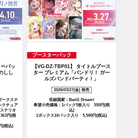
ブースターパック
ーパッ
【VG-DZ-TBP01】
タイトルブース
のしし
ター プレミアム「バンドリ！ ガー
ルズバンドパーティ！」
2026/03/27(金) 発売
ダークステ
収録国家：BanG Dream!
ンクチュア
希望小売価格：1パック5枚入り 550円(税
ステリオ
込)
63円(税
1ボックス10パック入り 5,500円(税込)
円(税込)