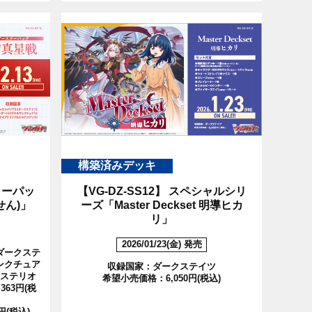
構築済みデッキ
ーパッ
【VG-DZ-SS12】
スペシャルシリ
せん)」
ーズ「Master Deckset 明導ヒカ
リ」
2026/01/23(金) 発売
ダークステ
ンクチュア
収録国家：ダークステイツ
ステリオ
希望小売価格：6,050円(税込)
63円(税
円(税込)