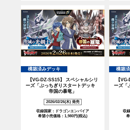
構築済みデッキ
構築済
【VG-DZ-SS15】
スペシャルシリ
【VG-
ーズ「ぶっちぎりスタートデッキ
ーズ「
帝国の暴竜」
2026/02/26(木) 発売
収録国家：ドラゴンエンパイア
収
希望小売価格：1,980円(税込)
希