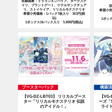
収録国家：ドラゴンエンパイア、ダークステ
イツ、ブラントゲート、ケテルサンクチュア
リ、ストイケイア、リリカルモナステリオ
希望小売
希望小売価格：1パック7枚入り 363円(税
込)
1ボック
1ボックス16パック入り 5,808円(税込)
ブースターパック
構築済
【VG-DZ-LBT03】
リリカルブース
【VG-
ター「リリカルモナステリオ 伝説
ーズ「St
のアイドル！」
ライド