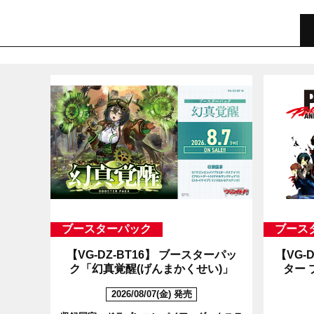
ブースターパック
ブース
【VG-DZ-BT16】
ブースターパッ
【VG-D
ク「幻真覚醒(げんまかくせい)」
ター プ
2026/08/07(金) 発売