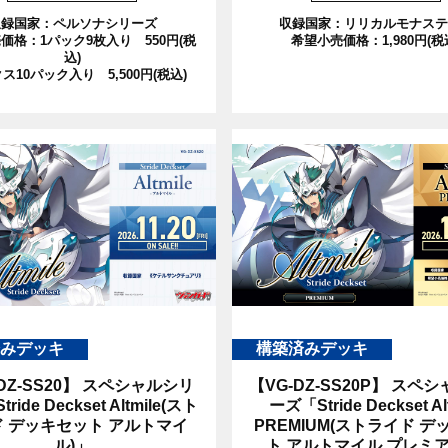
収録国家：ペルソナシリーズ
収録国家：リリカルモナステ
価格：1パック9枚入り 550円(税
希望小売価格：1,980円(税
込)
ス10パック入り 5,500円(税込)
みデッキ
構築済みデッキ
DZ-SS20】
スペシャルシリ
【VG-DZ-SS20P】
スペシ
ride Deckset Altmile(スト
ーズ「Stride Deckset Al
 デッキセット アルトマイ
PREMIUM(ストライド デ
ル)」
ト アルトマイル プレミア