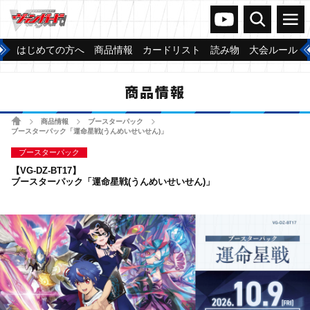
ヴァンガードch
検索
メニュー
はじめての方へ
商品情報
カードリスト
読み物
大会ルール
商品情報
ホーム
商品情報
ブースターパック
>
>
>
ブースターパック「運命星戦(うんめいせいせん)」
ブースターパック
【VG-DZ-BT17】
ブースターパック「運命星戦(うんめいせいせん)」