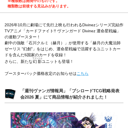
※種類数は開発中のものです。
種類数は前後する見込みがあります。
2026年10月に劇場にて先行上映も行われるDivinezシリーズ完結作
TVアニメ「カードファイト!! ヴァンガード Divinez 運命星戦編」
の連動ブースター！
劇中の強敵「石川クルミ（赫月）」が使用する「赫月の大魔法師
ゼーリス "幻創"」をはじめ、運命星戦編で活躍するユニットカー
ドを含んだ6国家のカードを収録！
ファントム
さらに、新たな
幻影
ユニットも登場！
ブースターパック価格改定のお知らせは
こちら
「週刊ヴァンガ情報局」「ブシロードTCG戦略発表
会2026 夏」にて商品情報が紹介されました！